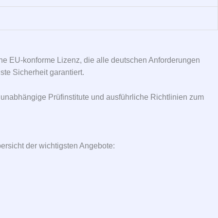
 eine EU-konforme Lizenz, die alle deutschen Anforderungen
e Sicherheit garantiert.
 unabhängige Prüfinstitute und ausführliche Richtlinien zum
ersicht der wichtigsten Angebote: