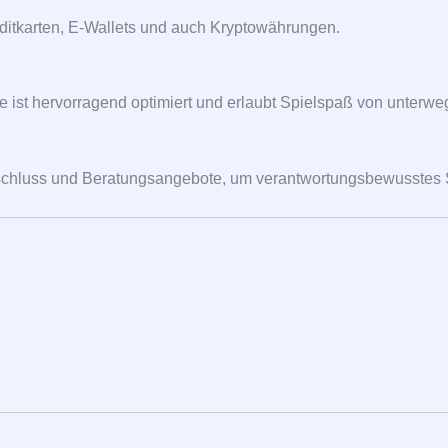
ditkarten, E-Wallets und auch Kryptowährungen.
ite ist hervorragend optimiert und erlaubt Spielspaß von unter
sschluss und Beratungsangebote, um verantwortungsbewusstes S