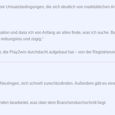
e Umsatzbedingungen, die sich deutlich von marktüblichen Ange
vigation und dass ich von Anfang an alles finde, was ich suche.
reibungslos und zügig.“
, die Play2win durchdacht aufgebaut hat – von der Registrieru
 Neulingen, sich schnell zurechtzufinden. Außerdem gibt es ein
den bearbeitet, was über dem Branchendurchschnitt liegt.