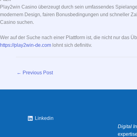
Play2win Casino überzeugt durch sein umfassendes Spielangebo
modernem Design, fairen Bonusbedingungen und schneller Zahlu
Casino suchen.
Wer auf der Suche nach einer Plattform ist, die nicht nur das 
https://play2win-de.com
lohnt sich definitiv.
←
Previous Post
Linkedin
Digital I
expertis