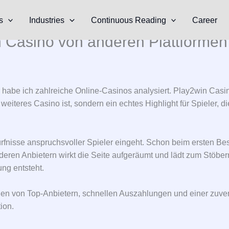
s
Industries
Continuous Reading
Career
 Casino von anderen Plattformen
 habe ich zahlreiche Online-Casinos analysiert. Play2win Casi
weiteres Casino ist, sondern ein echtes Highlight für Spieler, d
dürfnisse anspruchsvoller Spieler eingeht. Schon beim ersten Be
nderen Anbietern wirkt die Seite aufgeräumt und lädt zum Stöber
ng entsteht.
len von Top-Anbietern, schnellen Auszahlungen und einer zuver
ion.