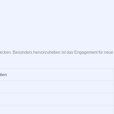
ntdecken. Besonders hervorzuheben ist das Engagement für neue
iten