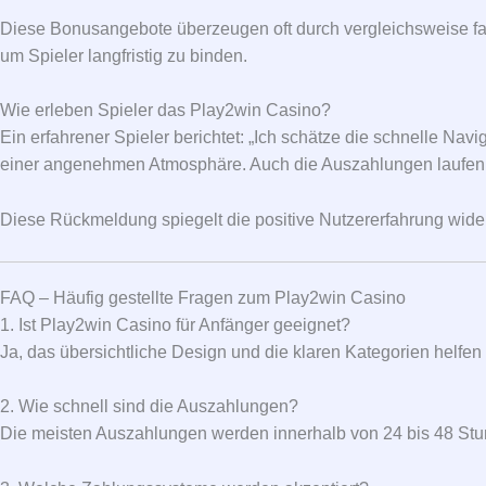
Diese Bonusangebote überzeugen oft durch vergleichsweise fair
um Spieler langfristig zu binden.
Wie erleben Spieler das Play2win Casino?
Ein erfahrener Spieler berichtet: „Ich schätze die schnelle Na
einer angenehmen Atmosphäre. Auch die Auszahlungen laufen 
Diese Rückmeldung spiegelt die positive Nutzererfahrung wider
FAQ – Häufig gestellte Fragen zum Play2win Casino
1. Ist Play2win Casino für Anfänger geeignet?
Ja, das übersichtliche Design und die klaren Kategorien helfen
2. Wie schnell sind die Auszahlungen?
Die meisten Auszahlungen werden innerhalb von 24 bis 48 Stun