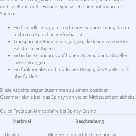
und spielt mit mehr Freude. Spinsy setzt hier auf mehrere
Säulen:
Ein freundliches, gut erreichbares Support-Team, das in
mehreren Sprachen verfügbar ist
Transparente Bonusbedingungen, die keine versteckten
Fallstricke enthalten
Sicherheitsstandards auf hohem Niveau dank aktueller
Lizenzierungen
Ein funktionales und modernes Design, das Spieler nicht
überfordert
Diese Aspekte tragen zusammen zu einem positiven
Gesamterlebnis bei, das Spinsy von vielen Mitbewerbern abhebt.
Quick Facts zur Atmosphäre bei Spinsy Casino
Merkmal
Beschreibung
Design
Modern, übersichtlich, responsiv