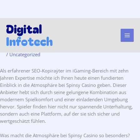
Die Atmosphäre bei Spinsy
Skip
to
Casino: Wohlfühlen und
content
Gewinnen
/
Uncategorized
Als erfahrener SEO-Kopiraÿter im iGaming-Bereich mit zehn
Jahren Expertise möchte ich Ihnen heute einen fundierten
Einblick in die Atmosphäre bei Spinsy Casino geben. Dieser
Anbieter hebt sich durch seine gelungene Kombination aus
modernem Spielkomfort und einer einladenden Umgebung
hervor. Spieler finden hier nicht nur spannende Unterhaltung,
sondern auch eine Plattform, auf der sie sich sicher und
wertgeschätzt fühlen.
Was macht die Atmosphäre bei Spinsy Casino so besonders?