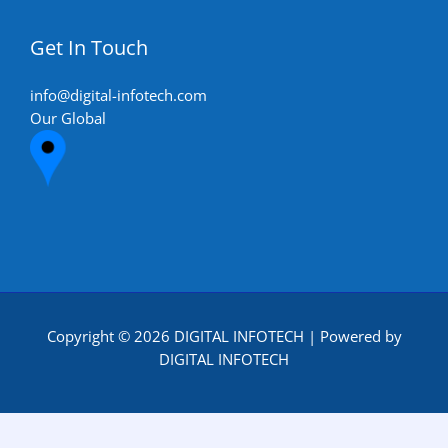
Get In Touch
info@digital-infotech.com
Our Global
Copyright © 2026 DIGITAL INFOTECH | Powered by
DIGITAL INFOTECH