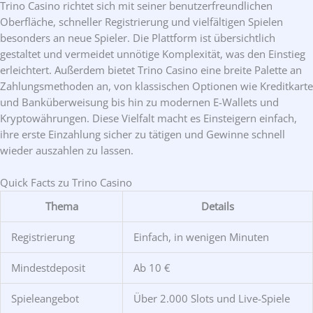
Trino Casino richtet sich mit seiner benutzerfreundlichen
Oberfläche, schneller Registrierung und vielfältigen Spielen
besonders an neue Spieler. Die Plattform ist übersichtlich
gestaltet und vermeidet unnötige Komplexität, was den Einstieg
erleichtert. Außerdem bietet Trino Casino eine breite Palette an
Zahlungsmethoden an, von klassischen Optionen wie Kreditkarte
und Banküberweisung bis hin zu modernen E-Wallets und
Kryptowährungen. Diese Vielfalt macht es Einsteigern einfach,
ihre erste Einzahlung sicher zu tätigen und Gewinne schnell
wieder auszahlen zu lassen.
Quick Facts zu Trino Casino
Thema
Details
Registrierung
Einfach, in wenigen Minuten
Mindestdeposit
Ab 10 €
Spieleangebot
Über 2.000 Slots und Live-Spiele