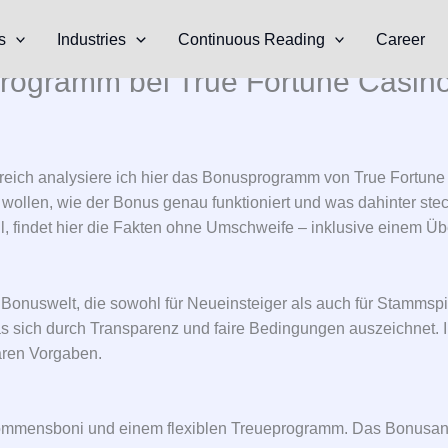
s
Industries
Continuous Reading
Career
programm bei True Fortune Casin
eich analysiere ich hier das Bonusprogramm von True Fortune Ca
llen, wie der Bonus genau funktioniert und was dahinter steckt,
l, findet hier die Fakten ohne Umschweife – inklusive einem 
 Bonuswelt, die sowohl für Neueinsteiger als auch für Stammspiel
das sich durch Transparenz und faire Bedingungen auszeichnet. 
aren Vorgaben.
kommensboni und einem flexiblen Treueprogramm. Das Bonusangeb