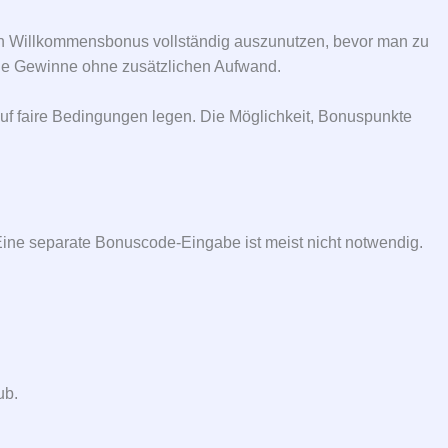
den Willkommensbonus vollständig auszunutzen, bevor man zu
eale Gewinne ohne zusätzlichen Aufwand.
 auf faire Bedingungen legen. Die Möglichkeit, Bonuspunkte
ine separate Bonuscode-Eingabe ist meist nicht notwendig.
ub.