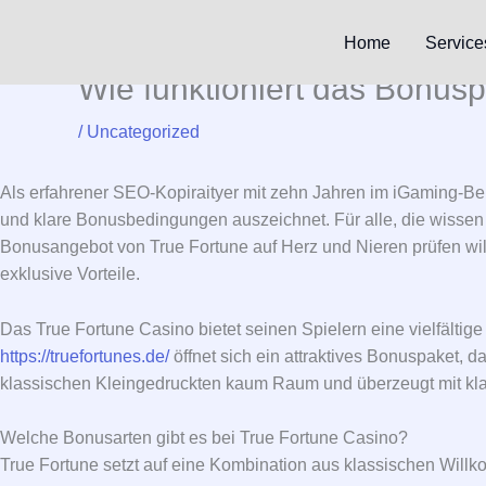
Skip
to
Home
Service
content
Wie funktioniert das Bonus
/
Uncategorized
Als erfahrener SEO-Kopiraityer mit zehn Jahren im iGaming-Ber
und klare Bonusbedingungen auszeichnet. Für alle, die wissen wo
Bonusangebot von True Fortune auf Herz und Nieren prüfen wil
exklusive Vorteile.
Das True Fortune Casino bietet seinen Spielern eine vielfältige
https://truefortunes.de/
öffnet sich ein attraktives Bonuspaket, 
klassischen Kleingedruckten kaum Raum und überzeugt mit kl
Welche Bonusarten gibt es bei True Fortune Casino?
True Fortune setzt auf eine Kombination aus klassischen Will