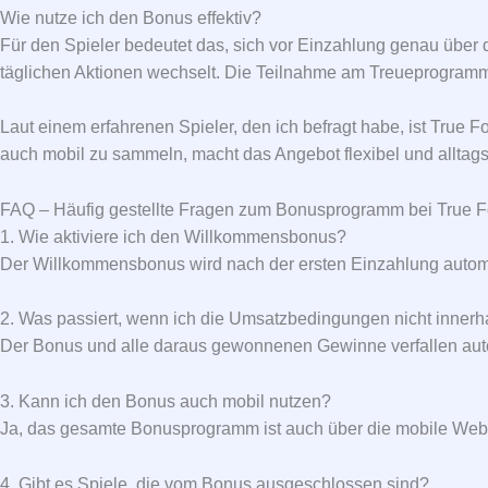
Wie nutze ich den Bonus effektiv?
Für den Spieler bedeutet das, sich vor Einzahlung genau über
täglichen Aktionen wechselt. Die Teilnahme am Treueprogramm 
Laut einem erfahrenen Spieler, den ich befragt habe, ist True 
auch mobil zu sammeln, macht das Angebot flexibel und alltags
FAQ – Häufig gestellte Fragen zum Bonusprogramm bei True F
1. Wie aktiviere ich den Willkommensbonus?
Der Willkommensbonus wird nach der ersten Einzahlung automat
2. Was passiert, wenn ich die Umsatzbedingungen nicht innerha
Der Bonus und alle daraus gewonnenen Gewinne verfallen automa
3. Kann ich den Bonus auch mobil nutzen?
Ja, das gesamte Bonusprogramm ist auch über die mobile Webs
4. Gibt es Spiele, die vom Bonus ausgeschlossen sind?