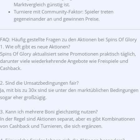
Marktvergleich günstig ist.
Turniere mit Community-Faktor: Spieler treten
gegeneinander an und gewinnen Preise.
FAQ: Häufig gestellte Fragen zu den Aktionen bei Spins Of Glory
1. Wie oft gibt es neue Aktionen?
Spins Of Glory aktualisiert seine Promotionen praktisch täglich,
darunter viele wiederkehrende Angebote wie Freispiele und
Cashback.
2. Sind die Umsatzbedingungen fair?
Ja, mit bis zu 30x sind sie unter den marktüblichen Bedingungen
sogar eher großzügig.
3. Kann ich mehrere Boni gleichzeitig nutzen?
In der Regel sind Aktionen separat, aber es gibt Kombinationen
von Cashback und Turnieren, die sich ergänzen.