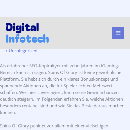
Welche Aktionen sind bei Spins
Skip
to
Of Glory Casino besonders
content
profitabel?
/
Uncategorized
Als erfahrener SEO-Kopiraityer mit zehn Jahren im iGaming-
Bereich kann ich sagen: Spins Of Glory ist keine gewöhnliche
Plattform. Sie hebt sich durch ein klares Bonuskonzept und
spannende Aktionen ab, die für Spieler echten Mehrwert
schaffen. Wer hier clever agiert, kann seine Gewinnchancen
deutlich steigern. Im Folgenden erfahren Sie, welche Aktionen
besonders rentabel sind und wie Sie das Beste daraus machen
können.
Spins Of Glory punktet vor allem mit einer vielseitigen