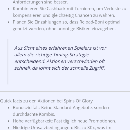
Anforderungen sind besser.
Kombinieren Sie Cashback mit Turnieren, um Verluste zu
kompensieren und gleichzeitig Chancen zu wahren.
Planen Sie Einzahlungen so, dass Reload-Boni optimal
genutzt werden, ohne unnötige Risiken einzugehen.
Aus Sicht eines erfahrenen Spielers ist vor
allem die richtige Timing-Strategie
entscheidend. Aktionen verschwinden oft
schnell, da lohnt sich der schnelle Zugriff.
Quick facts zu den Aktionen bei Spins Of Glory
Bonusvielfalt: Keine Standard-Angebote, sondern
durchdachte Kombis.
Hohe Verfügbarkeit: Fast täglich neue Promotionen.
Niedrige Umsatzbedingungen: Bis zu 30x, was im