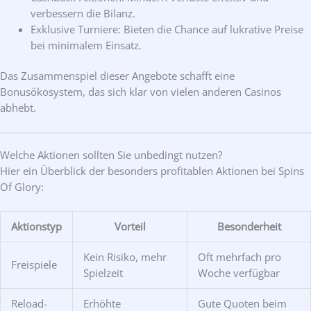
verbessern die Bilanz.
Exklusive Turniere: Bieten die Chance auf lukrative Preise
bei minimalem Einsatz.
Das Zusammenspiel dieser Angebote schafft eine
Bonusökosystem, das sich klar von vielen anderen Casinos
abhebt.
Welche Aktionen sollten Sie unbedingt nutzen?
Hier ein Überblick der besonders profitablen Aktionen bei Spins
Of Glory:
Aktionstyp
Vorteil
Besonderheit
Kein Risiko, mehr
Oft mehrfach pro
Freispiele
Spielzeit
Woche verfügbar
Reload-
Erhöhte
Gute Quoten beim