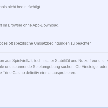
nis nicht beeinträchtigt.
niert im Browser ohne App-Download.
gibt es oft spezifische Umsatzbedingungen zu beachten.
 aus Spielvielfalt, technischer Stabilität und Nutzerfreundlich
ible und spannende Spielumgebung suchen. Ob Einsteiger oder Pr
te Trino Casino definitiv einmal ausprobieren.