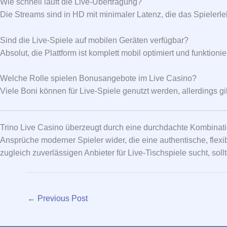
Wie schnell läuft die Live-Übertragung?
Die Streams sind in HD mit minimaler Latenz, die das Spielerleb
Sind die Live-Spiele auf mobilen Geräten verfügbar?
Absolut, die Plattform ist komplett mobil optimiert und funktio
Welche Rolle spielen Bonusangebote im Live Casino?
Viele Boni können für Live-Spiele genutzt werden, allerdings 
Trino Live Casino überzeugt durch eine durchdachte Kombination
Ansprüche moderner Spieler wider, die eine authentische, flex
zugleich zuverlässigen Anbieter für Live-Tischspiele sucht, soll
←
Previous Post