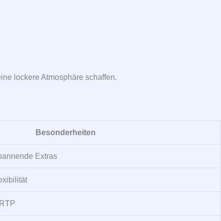
ine lockere Atmosphäre schaffen.
Besonderheiten
spannende Extras
xibilität
s RTP