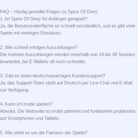
FAQ – Häufig gestellte Fragen zu Spins Of Glory
1. Ist Spins Of Glory für Anfänger geeignet?
Ja, die Benutzeroberfläche ist schnell verständlich, und es gibt viele
Spiele mit niedrigen Einsätzen.
2. Wie schnell erfolgen Auszahlungen?
Die meisten Auszahlungen werden innerhalb von 24 bis 48 Stunden
bearbeitet, bei E-Wallets oft noch schneller.
3. Gibt es einen deutschsprachigen Kundensupport?
Ja, das Support-Team steht auf Deutsch per Live-Chat und E-Mail
zur Verfügung.
4. Kann ich mobil spielen?
Absolut. Die Webseite ist mobil optimiert und funktioniert problemlos
auf Smartphones und Tablets.
5. Wie steht es um die Fairness der Spiele?