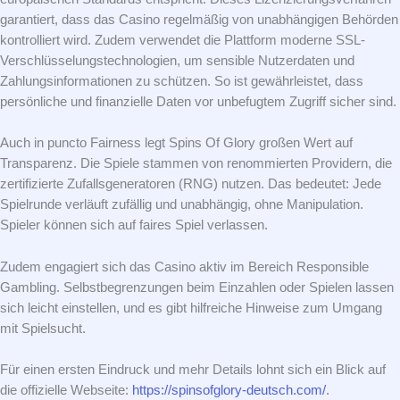
garantiert, dass das Casino regelmäßig von unabhängigen Behörden
kontrolliert wird. Zudem verwendet die Plattform moderne SSL-
Verschlüsselungstechnologien, um sensible Nutzerdaten und
Zahlungsinformationen zu schützen. So ist gewährleistet, dass
persönliche und finanzielle Daten vor unbefugtem Zugriff sicher sind.
Auch in puncto Fairness legt Spins Of Glory großen Wert auf
Transparenz. Die Spiele stammen von renommierten Providern, die
zertifizierte Zufallsgeneratoren (RNG) nutzen. Das bedeutet: Jede
Spielrunde verläuft zufällig und unabhängig, ohne Manipulation.
Spieler können sich auf faires Spiel verlassen.
Zudem engagiert sich das Casino aktiv im Bereich Responsible
Gambling. Selbstbegrenzungen beim Einzahlen oder Spielen lassen
sich leicht einstellen, und es gibt hilfreiche Hinweise zum Umgang
mit Spielsucht.
Für einen ersten Eindruck und mehr Details lohnt sich ein Blick auf
die offizielle Webseite:
https://spinsofglory-deutsch.com/
.