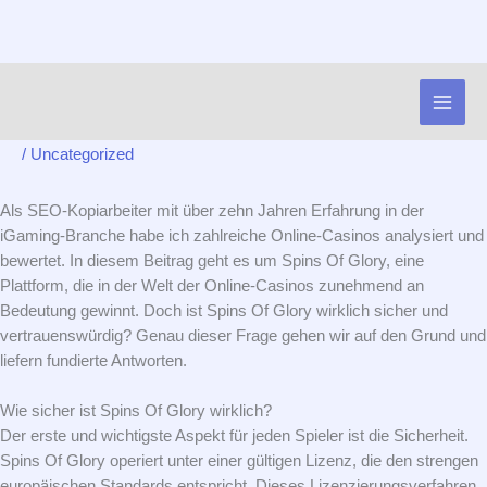
Spins Of Glory Casino sicher und
Skip
to
vertrauenswürdig im Check
content
/
Uncategorized
Als SEO-Kopiarbeiter mit über zehn Jahren Erfahrung in der
iGaming-Branche habe ich zahlreiche Online-Casinos analysiert und
bewertet. In diesem Beitrag geht es um Spins Of Glory, eine
Plattform, die in der Welt der Online-Casinos zunehmend an
Bedeutung gewinnt. Doch ist Spins Of Glory wirklich sicher und
vertrauenswürdig? Genau dieser Frage gehen wir auf den Grund und
liefern fundierte Antworten.
Wie sicher ist Spins Of Glory wirklich?
Der erste und wichtigste Aspekt für jeden Spieler ist die Sicherheit.
Spins Of Glory operiert unter einer gültigen Lizenz, die den strengen
europäischen Standards entspricht. Dieses Lizenzierungsverfahren