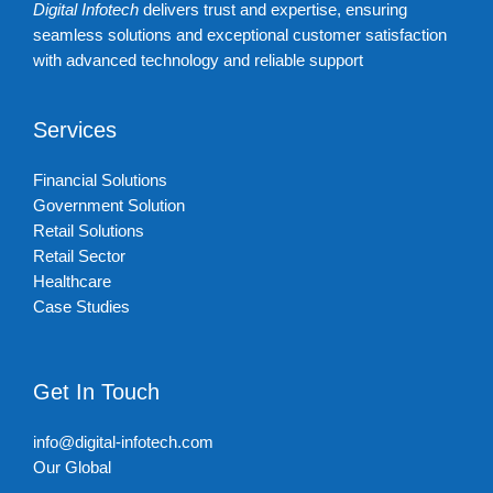
Digital Infotech
delivers trust and expertise, ensuring
seamless solutions and exceptional customer satisfaction
with advanced technology and reliable support
Services
Financial Solutions
Government Solution
Retail Solutions
Retail Sector
Healthcare
Case Studies
Get In Touch
info@digital-infotech.com
Our Global