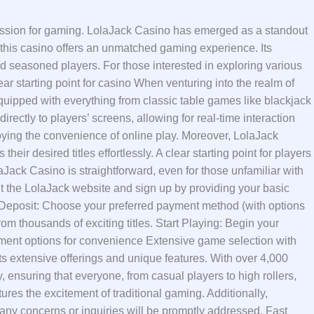
 passion for gaming. LolaJack Casino has emerged as a standout
 this casino offers an unmatched gaming experience. Its
nd seasoned players. For those interested in exploring various
r starting point for casino When venturing into the realm of
quipped with everything from classic table games like blackjack
irectly to players’ screens, allowing for real-time interaction
joying the convenience of online play. Moreover, LolaJack
ir desired titles effortlessly. A clear starting point for players
aJack Casino is straightforward, even for those unfamiliar with
sit the LolaJack website and sign up by providing your basic
a Deposit: Choose your preferred payment method (with options
m thousands of exciting titles. Start Playing: Begin your
ayment options for convenience Extensive game selection with
s extensive offerings and unique features. With over 4,000
, ensuring that everyone, from casual players to high rollers,
ures the excitement of traditional gaming. Additionally,
any concerns or inquiries will be promptly addressed. Fast