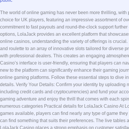
public
thrill
The world of online gaming has never been more thrilling, with
of
choice for UK players, featuring an impressive assortment of ov
live
commitment to fast payouts and round-the-clock support further 
tables
options, LolaJack provides an excellent platform that showcases
and
online casinos, understanding the variety of offerings is cruci
exciting
and roulette to an array of innovative slots tailored for diverse 
slots
with professional dealers. This creates an engaging atmosphere t
Casino’s interface is user-friendly, ensuring that players can nav
new to the platform can significantly enhance their gaming journ
online gaming platforms. Follow these essential steps to dive i
details. Verify Your Details: Confirm your identity by uploadi
including credit cards and cryptocurrencies) and fund your accou
gaming adventure and enjoy the thrill that comes with each spi
numerous categories Practical details for LolaJack Casino At L
games available, players can find nearly any type of game they de
can find something that suits their preferences. The live tables 
LolaJack Casino places a strong emphasis on customer satisfacti