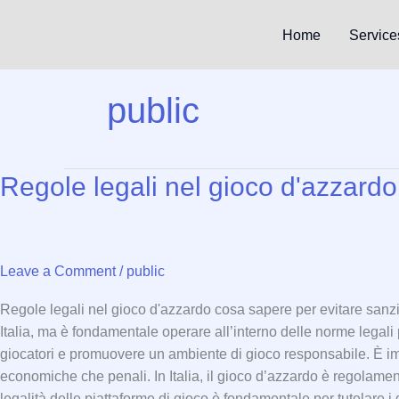
Skip
to
Home
Service
content
public
Regole
Regole legali nel gioco d'azzardo
legali
nel
gioco
d'azzardo
Leave a Comment
/
public
cosa
Regole legali nel gioco d'azzardo cosa sapere per evitare sanzio
sapere
Italia, ma è fondamentale operare all’interno delle norme legali 
per
giocatori e promuovere un ambiente di gioco responsabile. È impor
evitare
economiche che penali. In Italia, il gioco d’azzardo è regolame
sanzioni
legalità delle piattaforme di gioco è fondamentale per tutelare i 