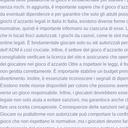
senza rischi. In aggiunta, è importante sapere che il gioco d’a
da eventuali dipendenze e per garantire che solo gli adulti possa
giochi d’azzardo legali in Italia In Italia, esistono diverse form
normative, quindi è importante informarsi su ciascuna di esse. L
che in locali fisici autorizzati. I giochi da casinò, come le slot
online legali. È fondamentale giocare solo su siti autorizzati pe
dell’ADM è così cruciale. Infine, il settore del gioco d’azzardo on
consigliabile verificare la licenza del sito e assicurarsi che ope
del giocatore nel gioco d’azzardo Oltre a rispettare le leggi, è
non gestita correttamente. È importante stabilire un budget prim
divertimento. Inoltre, è essenziale riconoscere i segnali di dip
Esistono molte risorse disponibili per coloro che possono avere 
verso un gioco responsabile. Infine, i giocatori dovrebbero essere
legale non solo aiuta a evitare sanzioni, ma garantisce anche ch
fare una scelta consapevole. Consequenze delle sanzioni nel gi
Giocare su piattaforme non autorizzate può comportare la confisca
gioco che non rispettano le normative, ma i giocatori devono far