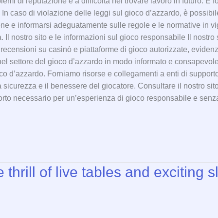
emi di reputazione e a difficoltà nel trovare lavoro in futuro. 
 In caso di violazione delle leggi sul gioco d’azzardo, è possibi
one e informarsi adeguatamente sulle regole e le normative in vi
 Il nostro sito e le informazioni sul gioco responsabile Il nostro 
 recensioni su casinò e piattaforme di gioco autorizzate, evidenz
 nel settore del gioco d’azzardo in modo informato e consapevol
 gioco d’azzardo. Forniamo risorse e collegamenti a enti di suppo
icurezza e il benessere del giocatore. Consultare il nostro sito 
l supporto necessario per un’esperienza di gioco responsabile e s
hrill of live tables and exciting s