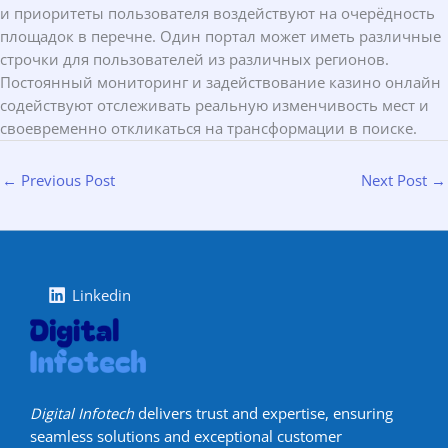
и приоритеты пользователя воздействуют на очерёдность
площадок в перечне. Один портал может иметь различные
строчки для пользователей из различных регионов.
Постоянный мониторинг и задействование казино онлайн
содействуют отслеживать реальную изменчивость мест и
своевременно откликаться на трансформации в поиске.
←
Previous Post
Next Post
→
Linkedin
Digital Infotech
delivers trust and expertise, ensuring
seamless solutions and exceptional customer