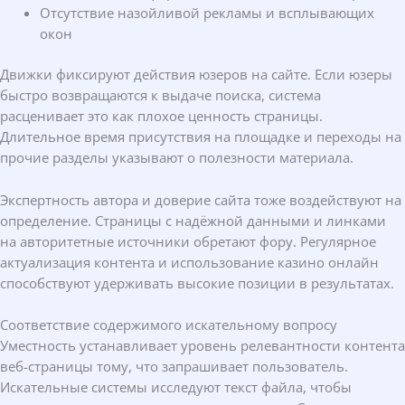
Отсутствие назойливой рекламы и всплывающих
окон
Движки фиксируют действия юзеров на сайте. Если юзеры
быстро возвращаются к выдаче поиска, система
расценивает это как плохое ценность страницы.
Длительное время присутствия на площадке и переходы на
прочие разделы указывают о полезности материала.
Экспертность автора и доверие сайта тоже воздействуют на
определение. Страницы с надёжной данными и линками
на авторитетные источники обретают фору. Регулярное
актуализация контента и использование казино онлайн
способствуют удерживать высокие позиции в результатах.
Соответствие содержимого искательному вопросу
Уместность устанавливает уровень релевантности контента
веб-страницы тому, что запрашивает пользователь.
Искательные системы исследуют текст файла, чтобы