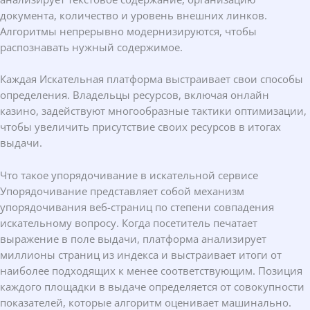
документа, количество и уровень внешних линков.
Алгоритмы непрерывно модернизируются, чтобы
распознавать нужный содержимое.
Каждая Искательная платформа выстраивает свои способы
определения. Владельцы ресурсов, включая онлайн
казино, задействуют многообразные тактики оптимизации,
чтобы увеличить присутствие своих ресурсов в итогах
выдачи.
Что такое упорядочивание в искательной сервисе
Упорядочивание представляет собой механизм
упорядочивания веб-страниц по степени совпадения
искательному вопросу. Когда посетитель печатает
выражение в поле выдачи, платформа анализирует
миллионы страниц из индекса и выстраивает итоги от
наиболее подходящих к менее соответствующим. Позиция
каждого площадки в выдаче определяется от совокупности
показателей, которые алгоритм оценивает машинально.