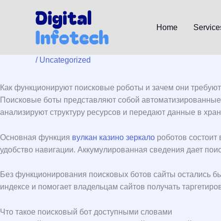
Skip
to
Home
Service
content
Как функционируют поиско
/
Uncategorized
Как функционируют поисковые роботы и зачем они требую
Поисковые боты представляют собой автоматизированные 
анализируют структуру ресурсов и передают данные в хра
Основная функция
вулкан казино зеркало
роботов состоит 
удобство навигации. Аккумулированная сведения дает по
Без функционирования поисковых ботов сайты остались б
индексе и помогает владельцам сайтов получать таргетир
Что такое поисковый бот доступными словами