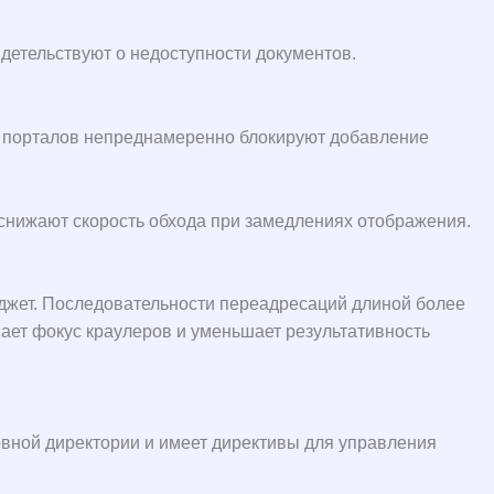
детельствуют о недоступности документов.
ы порталов непреднамеренно блокируют добавление
 снижают скорость обхода при замедлениях отображения.
джет. Последовательности переадресаций длиной более
ает фокус краулеров и уменьшает результативность
новной директории и имеет директивы для управления