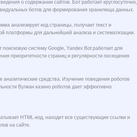
ведения о содержании сайтов. Бот работает круглосуточно,
ндивидуальных ботов для формирования хранилища данных.
мма анализирует код страницы, получает текст и
вой платформы для дальнейшей анализа и систематизации.
 поисковую систему Google, Yandex Bot работает для
ления приоритетности страниц и регулярности посещения
е аналитические средства. Изучение поведения роботов
льности Вулкан казино роботов дает эффективно
абатывает HTML-код, находит все существующие ссылки и
лов на сайте.