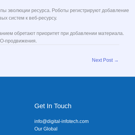
мпы эволюции ресурса. Роботы регистрируют добавление
ых систем к веб-ресурсу.
анием обретают приоритет при добавлении материала.
EO-продвижения.
Next Post
→
Get In Touch
info@digital-infotech.com
Our Global