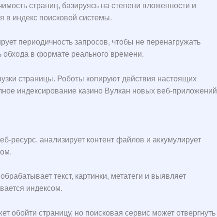
имость страниц, базируясь на степени вложенности и
я в индекс поисковой системы.
ирует периодичность запросов, чтобы не перенагружать
ь обхода в формате реального времени.
рузки страницы. Роботы копируют действия настоящих
олное индексирование казино Вулкан новых веб-приложений
б-ресурс, анализирует контент файлов и аккумулирует
ом.
брабатывает текст, картинки, метатеги и выявляет
вается индексом.
ет обойти страницу, но поисковая сервис может отвергнуть