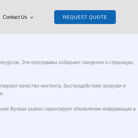
Contact Us
REQUEST QUOTE
ются
сурсов. Эти программы собирают сведения о страницах,
изируют качество контента, быстродействие загрузки и
и.
ание Вулкан казино гарантирует обновление информации в