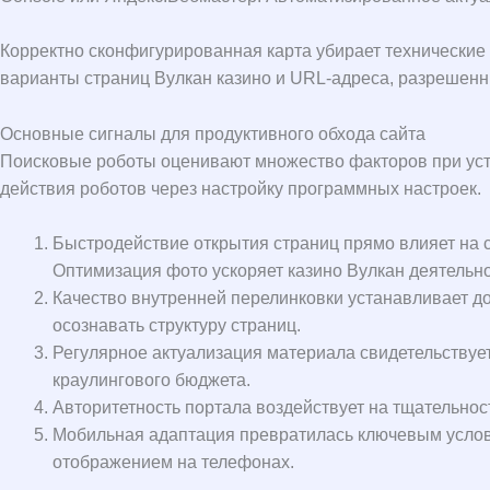
Корректно сконфигурированная карта убирает технические
варианты страниц Вулкан казино и URL-адреса, разрешенн
Основные сигналы для продуктивного обхода сайта
Поисковые роботы оценивают множество факторов при уст
действия роботов через настройку программных настроек.
Быстродействие открытия страниц прямо влияет на 
Оптимизация фото ускоряет казино Вулкан деятельно
Качество внутренней перелинковки устанавливает д
осознавать структуру страниц.
Регулярное актуализация материала свидетельствуе
краулингового бюджета.
Авторитетность портала воздействует на тщательно
Мобильная адаптация превратилась ключевым услов
отображением на телефонах.