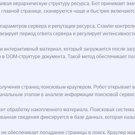
вая иерархическую структуру ресурса. Бот принимает знач
 главной странице, сканируются чаще и быстрее включаютс
параметров сервера и репутации ресурса. Crawler контрол
изирует период ответа сервера и регулирует интенсивност
и интерактивный материал, который загружается после заг
я в DOM-структуре документа. Такой метод обеспечивает п
лучения страниц поисковым краулером. Робот открывает ве
начальным этапом в анализе информации поисковой сервис
т обработку накопленного материала. Поисковая система о
анная сведения фиксируется в базе данных, которая назы
 не обеспечивает попадание страницы в поиск. Краулер мож