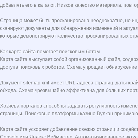
добавлять его в каталог. Низкое качество материала, повт
Страница может быть просканирована неоднократно, но и
сканируют документы для обнаружения изменений и актуал
которые демонстрируют количество просканированных стра
Как карта сайта помогает поисковым ботам
Карта сайта выступает собой организованный файл, содер
доступа поисковых роботов. Схема упрощает обнаружение с
Документ sitemap.xml имеет URL-адреса страниц, даты кр
обхода. Схема чрезвычайно эффективна для больших порта
Хозяева порталов способны задавать регулярность измене
страницы. Поисковые платформы казино Вулкан принимают
Карта сайта ускоряет добавление свежих страниц и содей
Console или Яндекс.Вебмастер. Автоматизированное актуа