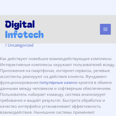
Как действуют новейшие
Skip
to
взаимодействующие
content
комплексы
/
Uncategorized
Как действуют новейшие взаимодействующие комплексы
Интерактивные комплексы окружают пользователей всюду.
Приложения на смартфонах, интернет-сервисы, речевые
ассистенты реагируют на действия клиента. Фундамент
функционирования
популярные казино
кроется в обмене
данными между человеком и софтверным обеспечением.
Пользователь набирает команду, система анализирует
требование и выдаёт результат. Быстрота обработки и
качество интерфейса устанавливают эффективность
взаимодействия. Нынешние системы применяют