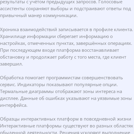
результаты с учётом предыдущих запросов. Голосовые
ассистенты сохраняют выборы и подстраивают ответы под
привычный манер коммуникации.
Хроника взаимодействий записывается в профиле клиента.
Хранилище информации сберегает информацию о
настройках, отмеченных пунктах, завершённых операциях.
При последующем входе платформа восстанавливает
обстановку и продолжает работу с того места, где клиент
завершил.
Обработка помогает программистам совершенствовать
сервис. Индикаторы показывают популярные опции.
Термальные диаграммы отображают зоны интереса на
дисплее. Данные об ошибках указывают на уязвимые зоны
интерфейса.
Образцы интерактивных платформ в повседневной жизни
Интерактивные платформы существуют во разных областях
обыденной деятельности. Решения ускоряют выполнение