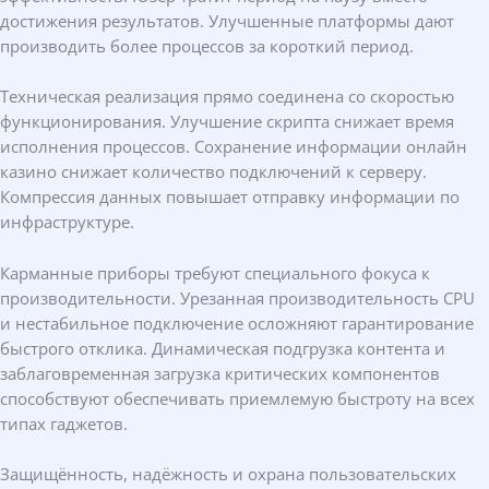
достижения результатов. Улучшенные платформы дают
производить более процессов за короткий период.
Техническая реализация прямо соединена со скоростью
функционирования. Улучшение скрипта снижает время
исполнения процессов. Сохранение информации онлайн
казино снижает количество подключений к серверу.
Компрессия данных повышает отправку информации по
инфраструктуре.
Карманные приборы требуют специального фокуса к
производительности. Урезанная производительность CPU
и нестабильное подключение осложняют гарантирование
быстрого отклика. Динамическая подгрузка контента и
заблаговременная загрузка критических компонентов
способствуют обеспечивать приемлемую быстроту на всех
типах гаджетов.
Защищённость, надёжность и охрана пользовательских