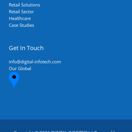
Retail Solutions
Retail Sector
Healthcare
Case Studies
Get In Touch
info@digital-infotech.com
Our Global