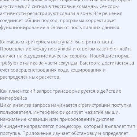
акустический сигнал в текстовые команды. Сенсоры
активности регистрируют сдвиги в зоне. Все решения
соединяет общий подход: программа корректирует
функционирование в связи от поступивших данных.
Ключевым критерием выступает быстрота ответа.
Промедление между поступком и ответом казино онлайн
влияет на ощущение качества сервиса. Новейшие нормы
требуют отклика за части секунды. Быстрота достигается за
счёт совершенствования кода, кэширования и
распределённых расчётов.
Как клиентский запрос трансформируется в действие
интерфейса
Цикл анализа запроса начинается с регистрации поступка
пользователя. Интерфейс фиксирует нажатие мыши,
нажимание клавиши или прикосновение дисплея.
Инцидент направляется процессору, который выявляет тип
поступка. Приложение изучает обстановку и определяет