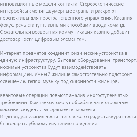
инновационные модели контакта. Стереоскопические
интерфейсы сменят двумерные экраны и раскроют
перспективы для пространственного управления. Касания,
фокус, речь станут главными способами ввода команд.
Осязательная возвратная коммуникация казино добавит
достоверности цифровым элементам.
Интернет предметов соединит физические устройства в
единую инфраструктуру. Бытовая оборудование, транспорт,
носимые устройства будут взаимодействовать
информацией. Умный жилище самостоятельно подстроит
освещение, тепло, музыку под склонности жильцов.
Квантовые операции повысят анализ многоступенчатых
требований. Комплексы смогут обрабатывать огромные
массивы сведений за фрагменты момента.
Индивидуализация достигнет свежего градуса аккуратности
благодаря глубокому изучению поведения.