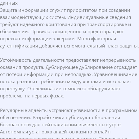
данных
Защита информации служит приоритетом при создании
взаимодействующих систем. Индивидуальные сведения
требуют надёжного криптования при транспортировке и
сбережении. Правила защищённости предотвращают
перехват информации хакерами. Многофакторная
аутентификация добавляет вспомогательный пласт защиты.
Устойчивость деятельности предоставляет непрерывность
оказания продукта. Дублирующее дублирование ограждает
от потери информации при неполадках. Уравновешивание
потока разносит требования между хостами и исключает
перегрузку. Отслеживание комплекса обнаруживает
проблемы на первых фазах.
Регулярные апдейты устраняют уязвимости в программном
обеспечении. Разработчики публикуют обновления
безопасности для нейтрализации выявленных угроз.
Автономная установка апдейтов казино онлайн
поддерживает свежесть защитных систем. Проверка на