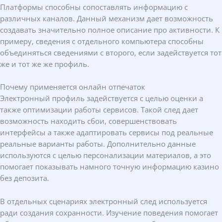
Платформы способны сопоставлять информацию с
различных каналов. Данный механизм дает возможность
создавать значительно полное описание про активности. К
примеру, сведения с отдельного компьютера способны
объединяться сведениями с второго, если задействуется тот
же и тот же же профиль.
Почему применяется онлайн отпечаток
Электронный профиль задействуется с целью оценки а
также оптимизации работы сервисов. Такой след дает
возможность находить сбои, совершенствовать
интерфейсы а также адаптировать сервисы под реальные
реальные варианты работы. Дополнительно данные
используются с целью персонализации материалов, а это
помогает показывать намного точную информацию казино
без депозита.
В отдельных сценариях электронный след используется
ради создания сохранности. Изучение поведения помогает