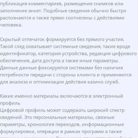
публикация комментариев, размещение снимков или
заполнение анкет. Подобные сведения обычно быстро
распознаются а также прямо соотнесены с действиями
человека.
Скрытый отпечаток формируется без прямого участия.
Такой след охватывает системные сведения, такие вроде
идентификатор, категория устройства, редакция цифрового
обеспечения, дата доступа а также иные параметры.
Данные данные фиксируются системами без наличия
потребности передачи с стороны клиента и применяются
для анализа и оптимизации действия казино служб.
Какие именно материалы включаются в электронный
профиль
Цифровой профиль может содержать широкий спектр
сведений. Это персональные материалы, связные
параметры, хронология переходов, информационные
формулировки, операции в рамках программ а также