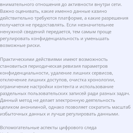
внимательного отношения до активности внутри сети.
Важно оценивать, какие именно данные казино
действительно требуются платформе, а какие разрешения
получается не предоставлять. Если незначительнее
ненужной сведений передается, тем самым проще
регулировать конфиденциальность и уменьшать
возможные риски.
Практическими действиями имеют возможность
становиться периодическая ревизия параметров
конфиденциальности, удаление лишних сервисов,
отключение лишних доступов, очистка хронологии,
ограничение настройки контента и использование
раздельных пользовательских записей ради разных задач.
Данный метод не делает электронную деятельность
целиком анонимной, однако позволяет сократить масштаб
избыточных данных и лучше регулировать данными.
Вспомогательные аспекты цифрового следа