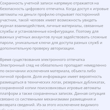
Сохранность учетной записи напрямую отражается на
безопасность цифрового отпечатка. Когда доступ к игровые
автоматы на деньги профилю открывает посторонний
участник, такой человек имеет возможность увидеть
журнал взаимодействия, личные материалы, связанные
службы и установленные конфигурации. Поэтому для
важных учетных аккаунтов лучше задействовать сложные
пароли, уникальные ключи для доступа разных служб и
дополнительную проверку авторизации.
Время существования электронного отпечатка
Электронный след не обязательно пропадает немедленно
по окончании исключения материала, объекта либо
личной профиля. Доля информации имеет вероятность
размещаться в технических логах, резервных дубликатах,
сохраненной копии поисковиковых игровые автоматы
платформ а также сохраненных записях. Данная ситуация
связано со системными механизмами размещения и
возврата сведений. Из-за этого исключение видимого