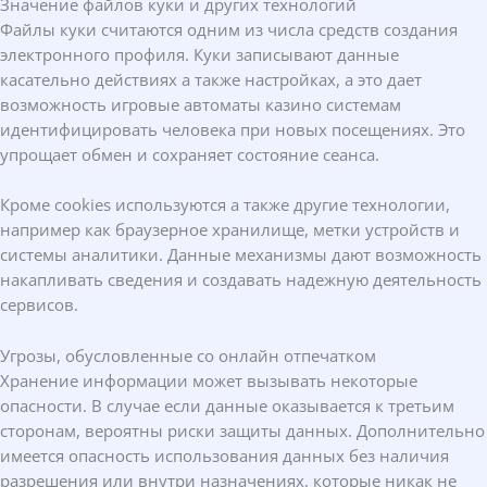
Значение файлов куки и других технологий
Файлы куки считаются одним из числа средств создания
электронного профиля. Куки записывают данные
касательно действиях а также настройках, а это дает
возможность игровые автоматы казино системам
идентифицировать человека при новых посещениях. Это
упрощает обмен и сохраняет состояние сеанса.
Кроме cookies используются а также другие технологии,
например как браузерное хранилище, метки устройств и
системы аналитики. Данные механизмы дают возможность
накапливать сведения и создавать надежную деятельность
сервисов.
Угрозы, обусловленные со онлайн отпечатком
Хранение информации может вызывать некоторые
опасности. В случае если данные оказывается к третьим
сторонам, вероятны риски защиты данных. Дополнительно
имеется опасность использования данных без наличия
разрешения или внутри назначениях, которые никак не