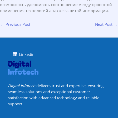
возможность удерживать соотношение между простотой
применения технологий а также защитой информации.
←
Previous Post
Next Post
→
Linkedin
Digital Infotech
delivers trust and expertise, ensuring
seamless solutions and exceptional customer
satisfaction with advanced technology and reliable
support