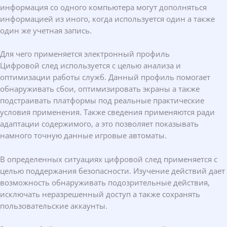
информация со одного компьютера могут дополняться
информацией из иного, когда используется один а также
один же учетная запись.
Для чего применяется электронный профиль
Цифровой след используется с целью анализа и
оптимизации работы служб. Данный профиль помогает
обнаруживать сбои, оптимизировать экраны а также
подстраивать платформы под реальные практические
условия применения. Также сведения применяются ради
адаптации содержимого, а это позволяет показывать
намного точную данные игровые автоматы.
В определенных ситуациях цифровой след применяется с
целью поддержания безопасности. Изучение действий дает
возможность обнаруживать подозрительные действия,
исключать неразрешенный доступ а также сохранять
пользовательские аккаунты.