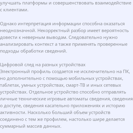
улучшать платформы и совершенствовать взаимодействие
с клиентами.
Однако интерпретация информации способна оказаться
неоднозначной. Некорректный разбор имеет вероятность
довести к неверным выводам. Следовательно нужно
анализировать контекст а также применять проверенные
подходы обработки сведений.
Цифровой след на разных устройствах
Электронный профиль создается не исключительно на ПК,
но дополнительно с помощью мобильных устройствах,
таблетах, умных устройствах, смарт-ТВ и иных сетевых
устройствах. Отдельное устройство способно отправлять
личные технические игровые автоматы сведения, сведения
о доступе, сведения касательно приложениях и историю
активности. Насколько больший объем устройств
соединено с тем же профилем, настолько шире делается
суммарный массив данных.