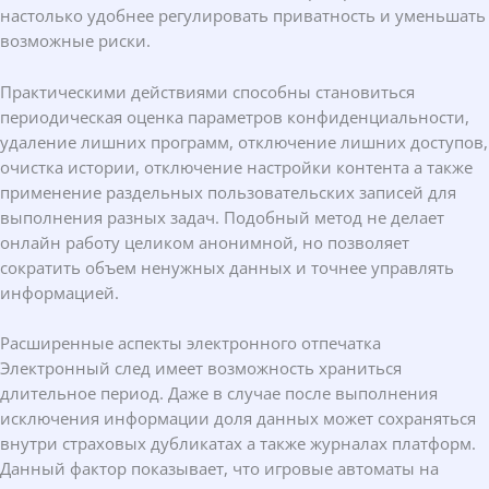
настолько удобнее регулировать приватность и уменьшать
возможные риски.
Практическими действиями способны становиться
периодическая оценка параметров конфиденциальности,
удаление лишних программ, отключение лишних доступов,
очистка истории, отключение настройки контента а также
применение раздельных пользовательских записей для
выполнения разных задач. Подобный метод не делает
онлайн работу целиком анонимной, но позволяет
сократить объем ненужных данных и точнее управлять
информацией.
Расширенные аспекты электронного отпечатка
Электронный след имеет возможность храниться
длительное период. Даже в случае после выполнения
исключения информации доля данных может сохраняться
внутри страховых дубликатах а также журналах платформ.
Данный фактор показывает, что игровые автоматы на