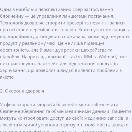
Одна з найбільш перспективних сфер застосування
блокчейну — це управління ланцюгами постачання.
Технологія дозволяє створити прозорі та незмінні записи
про всі етапи переміщення товарів. Кожен учасник ланцюга,
від виробника до кінцевого споживача, може відстежувати
продукт у реальному часі. Це не лише підвищує
ефективність, але й зменшує ризики шахрайства та
підробок. Наприклад, компанії, такі як IBM та Walmart, вже
використовують блокчейн для відстеження продуктів
харчування, що дозволяє швидко виявляти проблеми з
якістю.
2. Охорона здоров’я
У сфері охорони здоров’я блокчейн може забезпечити
безпечне зберігання та обмін медичними даними. Пацієнти
можуть контролювати доступ до своїх медичних записів, а
лікарі та медичні установи отримують можливість швидко
отримувати необхідну інформацію. Це може суттєво