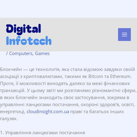
Блокчейн поза
Skip
to
криптовалютами: де ще
content
застосовується ця технологія
/
Computers, Games
Блокчейн — це технологія, яка стала відомою завдяки своїй
асоціації з криптовалютами, такими як Bitcoin та Ethereum.
Проте, її можливості виходять далеко за межі фінансових
транзакцій. У цьому звіті ми розглянемо різноманітні сфери,
в яких блокчейн знаходить своє застосування, зокрема в
управлінні ланцюгами постачання, охороні здоров’я, освіті,
енергетиці,
cloudinsight.com.ua
праві та багатьох інших
галузях.
1. Управління ланцюгами постачання