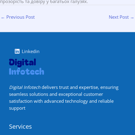
прозорість та довіру у багатьох галузях.
←
Previous Post
Next Post
→
Linkedin
Digital Infotech
delivers trust and expertise, ensuring
seamless solutions and exceptional customer
satisfaction with advanced technology and reliable
support
Services