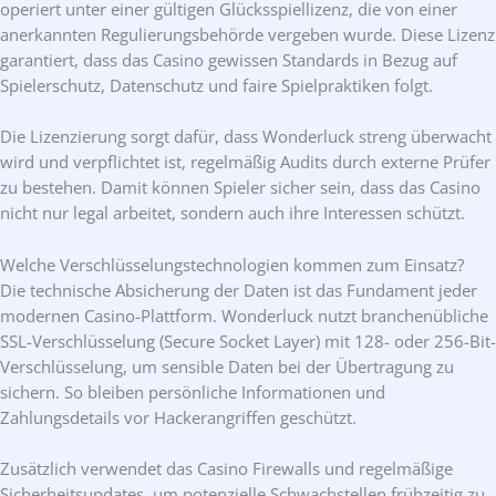
operiert unter einer gültigen Glücksspiellizenz, die von einer
anerkannten Regulierungsbehörde vergeben wurde. Diese Lizenz
garantiert, dass das Casino gewissen Standards in Bezug auf
Spielerschutz, Datenschutz und faire Spielpraktiken folgt.
Die Lizenzierung sorgt dafür, dass Wonderluck streng überwacht
wird und verpflichtet ist, regelmäßig Audits durch externe Prüfer
zu bestehen. Damit können Spieler sicher sein, dass das Casino
nicht nur legal arbeitet, sondern auch ihre Interessen schützt.
Welche Verschlüsselungstechnologien kommen zum Einsatz?
Die technische Absicherung der Daten ist das Fundament jeder
modernen Casino-Plattform. Wonderluck nutzt branchenübliche
SSL-Verschlüsselung (Secure Socket Layer) mit 128- oder 256-Bit-
Verschlüsselung, um sensible Daten bei der Übertragung zu
sichern. So bleiben persönliche Informationen und
Zahlungsdetails vor Hackerangriffen geschützt.
Zusätzlich verwendet das Casino Firewalls und regelmäßige
Sicherheitsupdates, um potenzielle Schwachstellen frühzeitig zu