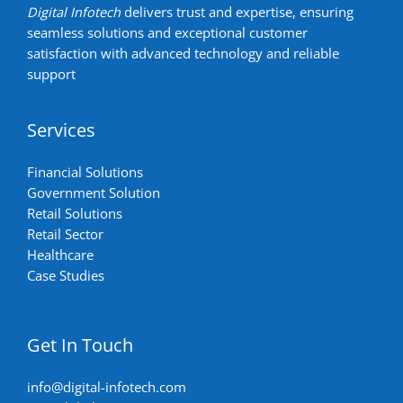
Digital Infotech
delivers trust and expertise, ensuring
seamless solutions and exceptional customer
satisfaction with advanced technology and reliable
support
Services
Financial Solutions
Government Solution
Retail Solutions
Retail Sector
Healthcare
Case Studies
Get In Touch
info@digital-infotech.com