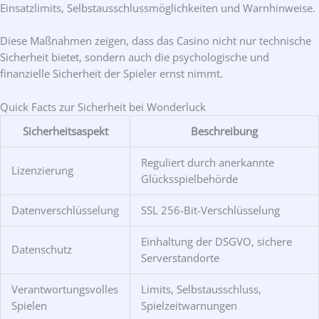
Einsatzlimits, Selbstausschlussmöglichkeiten und Warnhinweise.
Diese Maßnahmen zeigen, dass das Casino nicht nur technische
Sicherheit bietet, sondern auch die psychologische und
finanzielle Sicherheit der Spieler ernst nimmt.
Quick Facts zur Sicherheit bei Wonderluck
Sicherheitsaspekt
Beschreibung
Reguliert durch anerkannte
Lizenzierung
Glücksspielbehörde
Datenverschlüsselung
SSL 256-Bit-Verschlüsselung
Einhaltung der DSGVO, sichere
Datenschutz
Serverstandorte
Verantwortungsvolles
Limits, Selbstausschluss,
Spielen
Spielzeitwarnungen