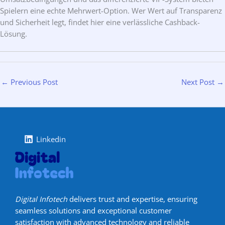
Spielern eine echte Mehrwert-Option. Wer Wert auf Transparenz
und Sicherheit legt, findet hier eine verlässliche Cashback-
Lösung.
←
Previous Post
Next Post
→
Linkedin
Digital Infotech
delivers trust and expertise, ensuring
seamless solutions and exceptional customer
satisfaction with advanced technology and reliable