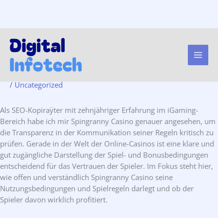
Wie transparent kommuniziert
Skip
to
Spingranny Casino seine
content
Regeln?
/
Uncategorized
Als SEO-Kopiraÿter mit zehnjähriger Erfahrung im iGaming-
Bereich habe ich mir Spingranny Casino genauer angesehen, um
die Transparenz in der Kommunikation seiner Regeln kritisch zu
prüfen. Gerade in der Welt der Online-Casinos ist eine klare und
gut zugängliche Darstellung der Spiel- und Bonusbedingungen
entscheidend für das Vertrauen der Spieler. Im Fokus steht hier,
wie offen und verständlich Spingranny Casino seine
Nutzungsbedingungen und Spielregeln darlegt und ob der
Spieler davon wirklich profitiert.