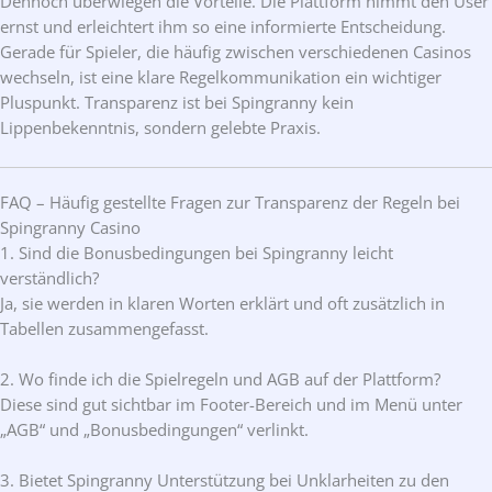
Dennoch überwiegen die Vorteile. Die Plattform nimmt den User
ernst und erleichtert ihm so eine informierte Entscheidung.
Gerade für Spieler, die häufig zwischen verschiedenen Casinos
wechseln, ist eine klare Regelkommunikation ein wichtiger
Pluspunkt. Transparenz ist bei Spingranny kein
Lippenbekenntnis, sondern gelebte Praxis.
FAQ – Häufig gestellte Fragen zur Transparenz der Regeln bei
Spingranny Casino
1. Sind die Bonusbedingungen bei Spingranny leicht
verständlich?
Ja, sie werden in klaren Worten erklärt und oft zusätzlich in
Tabellen zusammengefasst.
2. Wo finde ich die Spielregeln und AGB auf der Plattform?
Diese sind gut sichtbar im Footer-Bereich und im Menü unter
„AGB“ und „Bonusbedingungen“ verlinkt.
3. Bietet Spingranny Unterstützung bei Unklarheiten zu den