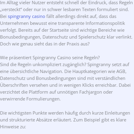
Im Alltag vieler Nutzer entsteht schnell der Eindruck, dass Regeln
„versteckt“ oder nur in schwer lesbaren Texten formuliert sind.
Bei
spingranny casino
fällt allerdings direkt auf, dass das
Unternehmen bewusst eine transparente Informationspolitik
verfolgt. Bereits auf der Startseite sind wichtige Bereiche wie
Bonusbedingungen, Datenschutz und Spielerschutz klar verlinkt.
Doch wie genau sieht das in der Praxis aus?
Wie präsentiert Spingranny Casino seine Regeln?
Sind die Regeln unkompliziert zugänglich? Spingranny setzt auf
eine übersichtliche Navigation. Die Hauptkategorien wie AGB,
Datenschutz und Bonusbedingungen sind mit verständlichen
Überschriften versehen und in wenigen Klicks erreichbar. Dabei
verzichtet die Plattform auf unnötigen Fachjargon oder
verwirrende Formulierungen.
Die wichtigsten Punkte werden häufig durch kurze Einleitungen
und strukturierte Absätze erläutert. Zum Beispiel gibt es klare
Hinweise zu: