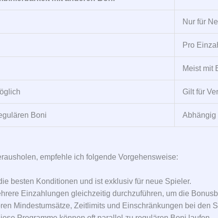
Nur für N
Pro Einza
Meist mit
möglich
Gilt für Ve
egulären Boni
Abhängig 
ausholen, empfehle ich folgende Vorgehensweise:
ie besten Konditionen und ist exklusiv für neue Spieler.
hrere Einzahlungen gleichzeitig durchzuführen, um die Bonusb
n Mindestumsätze, Zeitlimits und Einschränkungen bei den S
iese Programme können oft parallel zu regulären Boni laufen.