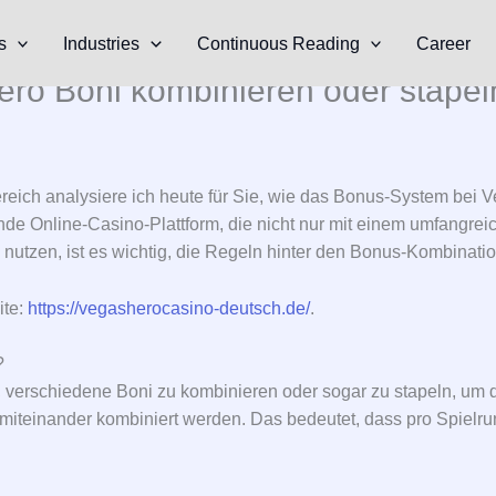
s
Industries
Continuous Reading
Career
ero Boni kombinieren oder stapel
eich analysiere ich heute für Sie, wie das Bonus-System bei Ve
nde Online-Casino-Plattform, die nicht nur mit einem umfangrei
nutzen, ist es wichtig, die Regeln hinter den Bonus-Kombinati
ite:
https://vegasherocasino-deutsch.de/
.
?
t, verschiedene Boni zu kombinieren oder sogar zu stapeln, um d
 miteinander kombiniert werden. Das bedeutet, dass pro Spielr