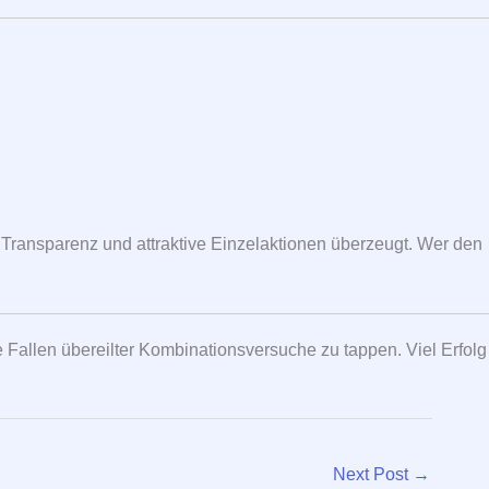
 Transparenz und attraktive Einzelaktionen überzeugt. Wer den
Fallen übereilter Kombinationsversuche zu tappen. Viel Erfolg
Next Post
→