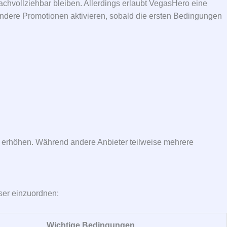
achvollziehbar bleiben. Allerdings erlaubt VegasHero eine
andere Promotionen aktivieren, sobald die ersten Bedingungen
u erhöhen. Während andere Anbieter teilweise mehrere
sser einzuordnen:
Wichtige Bedingungen