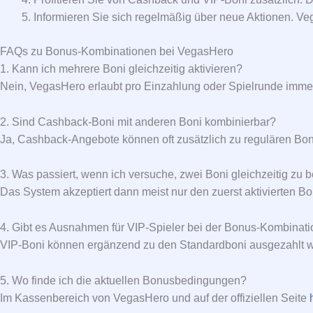
Informieren Sie sich regelmäßig über neue Aktionen. Ve
FAQs zu Bonus-Kombinationen bei VegasHero
1. Kann ich mehrere Boni gleichzeitig aktivieren?
Nein, VegasHero erlaubt pro Einzahlung oder Spielrunde immer
2. Sind Cashback-Boni mit anderen Boni kombinierbar?
Ja, Cashback-Angebote können oft zusätzlich zu regulären Bon
3. Was passiert, wenn ich versuche, zwei Boni gleichzeitig zu
Das System akzeptiert dann meist nur den zuerst aktivierten Bo
4. Gibt es Ausnahmen für VIP-Spieler bei der Bonus-Kombinat
VIP-Boni können ergänzend zu den Standardboni ausgezahlt w
5. Wo finde ich die aktuellen Bonusbedingungen?
Im Kassenbereich von VegasHero und auf der offiziellen Seite