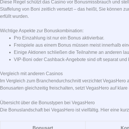
Diese Regel schützt das Casino vor Bonusmissbrauch und stellt
Staffelung von Boni zeitlich versetzt – das heißt, Sie könne
erfüllt wurden.
Wichtige Aspekte zur Bonuskombination:
Pro Einzahlung ist nur ein Bonus aktivierbar.
Freispiele aus einem Bonus müssen meist innerhalb ein
Einige Aktionen schließen die Teilnahme an anderen la
VIP-Boni oder Cashback-Angebote sind oft separat und k
Vergleich mit anderen Casinos
Im Vergleich zum Branchendurchschnitt verzichtet VegasHero a
Bonusarten gleichzeitig freischalten, setzt VegasHero auf klar
Übersicht über die Bonustypen bei VegasHero
Die Bonuslandschaft bei VegasHero ist vielfältig. Hier eine kur
Bonusart
Kom