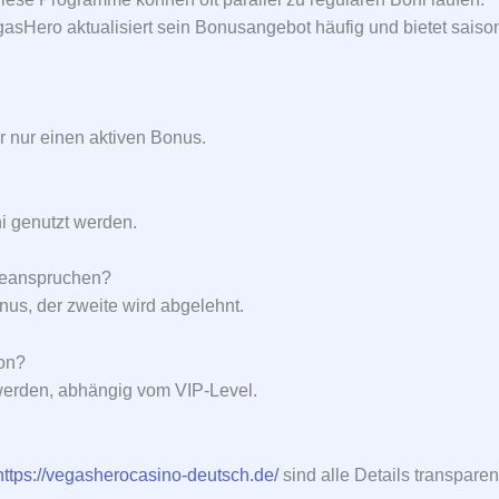
gasHero aktualisiert sein Bonusangebot häufig und bietet sais
 nur einen aktiven Bonus.
i genutzt werden.
 beanspruchen?
nus, der zweite wird abgelehnt.
ion?
erden, abhängig vom VIP-Level.
https://vegasherocasino-deutsch.de/
sind alle Details transparen