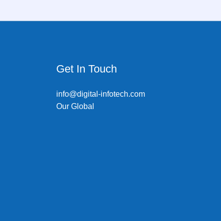
Get In Touch
info@digital-infotech.com
Our Global