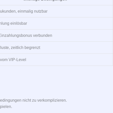
eukunden, einmalig nutzbar
hlung einlösbar
 Einzahlungsbonus verbunden
rluste, zeitlich begrenzt
vom VIP-Level
edingungen nicht zu verkomplizieren.
pielen.