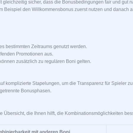
 gleichzeitig sicher, dass die Bonusbedingungen fair und gut n
n zum Beispiel den Willkommensbonus zuerst nutzen und danach 
es bestimmten Zeitraums genutzt werden.
ufenden Promotionen aus.
önnen zusätzlich zu regulären Boni gelten.
uf komplizierte Stapelungen, um die Transparenz für Spieler z
e getrennte Bonusphasen.
ze Übersicht, die Ihnen hilft, die Kombinationsmöglichkeiten be
binierbarkeit mit anderen Boni