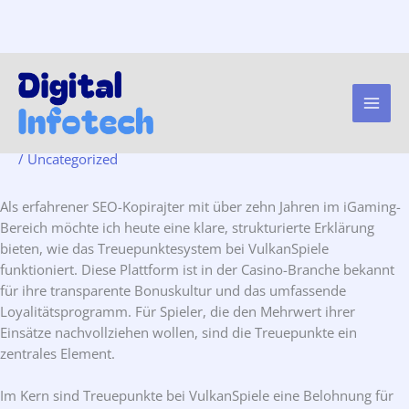
Wie funktionieren die
Skip
to
VulkanSpiele Treuepunkte
content
genau?
/
Uncategorized
Als erfahrener SEO-Kopiraјter mit über zehn Jahren im iGaming-
Bereich möchte ich heute eine klare, strukturierte Erklärung
bieten, wie das Treuepunktesystem bei VulkanSpiele
funktioniert. Diese Plattform ist in der Casino-Branche bekannt
für ihre transparente Bonuskultur und das umfassende
Loyalitätsprogramm. Für Spieler, die den Mehrwert ihrer
Einsätze nachvollziehen wollen, sind die Treuepunkte ein
zentrales Element.
Im Kern sind Treuepunkte bei VulkanSpiele eine Belohnung für