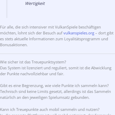
Wertigkeit
Für alle, die sich intensiver mit VulkanSpiele beschäftigen
möchten, lohnt sich der Besuch auf
vulkanspieles.org
– dort gibt
es stets aktuelle Informationen zum Loyalitätsprogramm und
Bonusaktionen.
Wie sicher ist das Treuepunktsystem?
Das System ist lizenziert und reguliert, somit ist die Abwicklung
der Punkte nachvollziehbar und fair.
Gibt es eine Begrenzung, wie viele Punkte ich sammeln kann?
Technisch sind keine Limits gesetzt, allerdings ist das Sammeln
natürlich an den jeweiligen Spielumsatz gebunden.
Kann ich Treuepunkte auch mobil sammeln und nutzen?