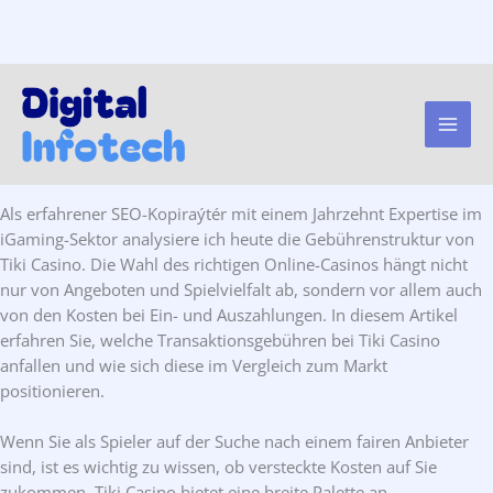
Welche Gebühren fallen bei Tiki
Skip
to
Casino für Transaktionen an?
content
/
Uncategorized
Als erfahrener SEO-Kopiraýtér mit einem Jahrzehnt Expertise im
iGaming-Sektor analysiere ich heute die Gebührenstruktur von
Tiki Casino. Die Wahl des richtigen Online-Casinos hängt nicht
nur von Angeboten und Spielvielfalt ab, sondern vor allem auch
von den Kosten bei Ein- und Auszahlungen. In diesem Artikel
erfahren Sie, welche Transaktionsgebühren bei Tiki Casino
anfallen und wie sich diese im Vergleich zum Markt
positionieren.
Wenn Sie als Spieler auf der Suche nach einem fairen Anbieter
sind, ist es wichtig zu wissen, ob versteckte Kosten auf Sie
zukommen. Tiki Casino bietet eine breite Palette an