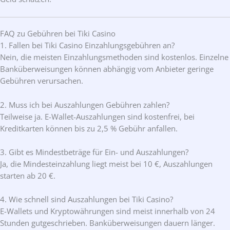
FAQ zu Gebühren bei Tiki Casino
1. Fallen bei Tiki Casino Einzahlungsgebühren an?
Nein, die meisten Einzahlungsmethoden sind kostenlos. Einzelne
Banküberweisungen können abhängig vom Anbieter geringe
Gebühren verursachen.
2. Muss ich bei Auszahlungen Gebühren zahlen?
Teilweise ja. E-Wallet-Auszahlungen sind kostenfrei, bei
Kreditkarten können bis zu 2,5 % Gebühr anfallen.
3. Gibt es Mindestbeträge für Ein- und Auszahlungen?
Ja, die Mindesteinzahlung liegt meist bei 10 €, Auszahlungen
starten ab 20 €.
4. Wie schnell sind Auszahlungen bei Tiki Casino?
E-Wallets und Kryptowährungen sind meist innerhalb von 24
Stunden gutgeschrieben. Banküberweisungen dauern länger.