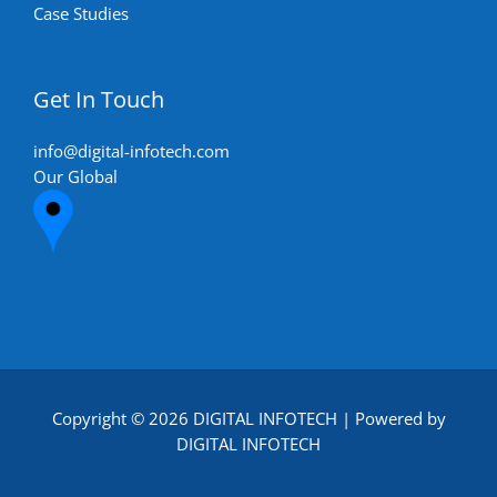
Case Studies
Get In Touch
info@digital-infotech.com
Our Global
Copyright © 2026 DIGITAL INFOTECH | Powered by
DIGITAL INFOTECH