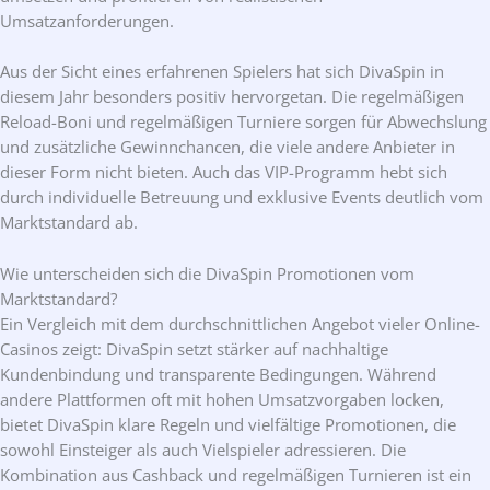
Umsatzanforderungen.
Aus der Sicht eines erfahrenen Spielers hat sich DivaSpin in
diesem Jahr besonders positiv hervorgetan. Die regelmäßigen
Reload-Boni und regelmäßigen Turniere sorgen für Abwechslung
und zusätzliche Gewinnchancen, die viele andere Anbieter in
dieser Form nicht bieten. Auch das VIP-Programm hebt sich
durch individuelle Betreuung und exklusive Events deutlich vom
Marktstandard ab.
Wie unterscheiden sich die DivaSpin Promotionen vom
Marktstandard?
Ein Vergleich mit dem durchschnittlichen Angebot vieler Online-
Casinos zeigt: DivaSpin setzt stärker auf nachhaltige
Kundenbindung und transparente Bedingungen. Während
andere Plattformen oft mit hohen Umsatzvorgaben locken,
bietet DivaSpin klare Regeln und vielfältige Promotionen, die
sowohl Einsteiger als auch Vielspieler adressieren. Die
Kombination aus Cashback und regelmäßigen Turnieren ist ein