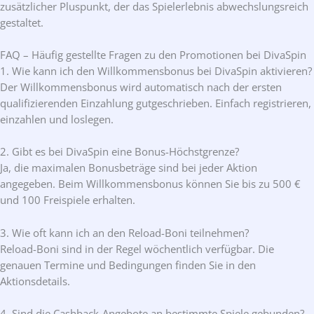
zusätzlicher Pluspunkt, der das Spielerlebnis abwechslungsreich
gestaltet.
FAQ – Häufig gestellte Fragen zu den Promotionen bei DivaSpin
1. Wie kann ich den Willkommensbonus bei DivaSpin aktivieren?
Der Willkommensbonus wird automatisch nach der ersten
qualifizierenden Einzahlung gutgeschrieben. Einfach registrieren,
einzahlen und loslegen.
2. Gibt es bei DivaSpin eine Bonus-Höchstgrenze?
Ja, die maximalen Bonusbeträge sind bei jeder Aktion
angegeben. Beim Willkommensbonus können Sie bis zu 500 €
und 100 Freispiele erhalten.
3. Wie oft kann ich an den Reload-Boni teilnehmen?
Reload-Boni sind in der Regel wöchentlich verfügbar. Die
genauen Termine und Bedingungen finden Sie in den
Aktionsdetails.
4. Sind die Cashback-Angebote an bestimmte Spiele gebunden?