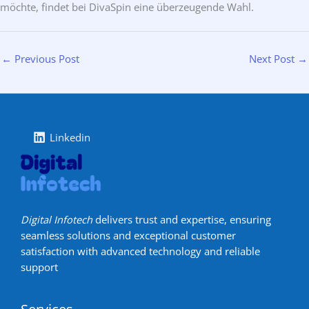
möchte, findet bei DivaSpin eine überzeugende Wahl.
←
Previous Post
Next Post
→
Linkedin
Digital Infotech
delivers trust and expertise, ensuring
seamless solutions and exceptional customer
satisfaction with advanced technology and reliable
support