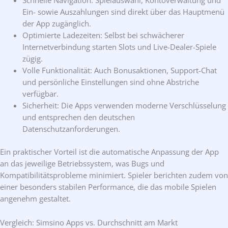
Schnelle Navigation: Spielauswahl, Kontoverwaltung und
Ein- sowie Auszahlungen sind direkt über das Hauptmenü
der App zugänglich.
Optimierte Ladezeiten: Selbst bei schwächerer
Internetverbindung starten Slots und Live-Dealer-Spiele
zügig.
Volle Funktionalität: Auch Bonusaktionen, Support-Chat
und persönliche Einstellungen sind ohne Abstriche
verfügbar.
Sicherheit: Die Apps verwenden moderne Verschlüsselung
und entsprechen den deutschen
Datenschutzanforderungen.
Ein praktischer Vorteil ist die automatische Anpassung der App
an das jeweilige Betriebssystem, was Bugs und
Kompatibilitätsprobleme minimiert. Spieler berichten zudem von
einer besonders stabilen Performance, die das mobile Spielen
angenehm gestaltet.
Vergleich: Simsino Apps vs. Durchschnitt am Markt