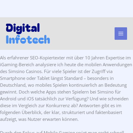
Welche Apps nutzt Simsino
Skip
to
Casino für Android und iOS?
content
/
Uncategorized
Als erfahrener SEO-Kopiertexter mit über 10 Jahren Expertise im
iGaming-Bereich analysiere ich heute die mobilen Anwendungen
des Simsino Casinos. Für viele Spieler ist der Zugriff via
Smartphone oder Tablet längst Standard – besonders in
Deutschland, wo mobiles Spielen kontinuierlich an Bedeutung
gewinnt. Doch welche Apps stehen Spielern bei Simsino für
Android und iOS tatsächlich zur Verfügung? Und wie schneiden
diese im Vergleich zur Konkurrenz ab? Antworten gibt es im
folgenden Überblick, der klar, strukturiert und faktenbasiert
aufzeigt, was Nutzer erwarten können.
Durch den Fokus auf Mobile Gaming spürt man recht schnell,