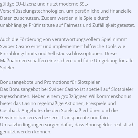
gültige EU-Lizenz und nutzt moderne SSL-
Verschlüsselungstechnologien, um persönliche und finanzielle
Daten zu schützen. Zudem werden alle Spiele durch
unabhängige Prüfinstitute auf Fairness und Zufälligkeit getestet.
Auch die Förderung von verantwortungsvollem Spiel nimmt
Swiper Casino ernst und implementiert hilfreiche Tools wie
Einzahlungslimits und Selbstausschlussoptionen. Diese
Maßnahmen schaffen eine sichere und faire Umgebung für alle
Spieler.
Bonusangebote und Promotions für Slotspieler
Das Bonusangebot bei Swiper Casino ist speziell auf Slotspieler
zugeschnitten. Neben einem großzügigen Willkommensbonus
bietet das Casino regelmäßige Aktionen, Freispiele und
Cashback-Angebote, die den Spielspaß erhöhen und die
Gewinnchancen verbessern. Transparente und faire
Umsatzbedingungen sorgen dafür, dass Bonusgelder realistisch
genutzt werden können.