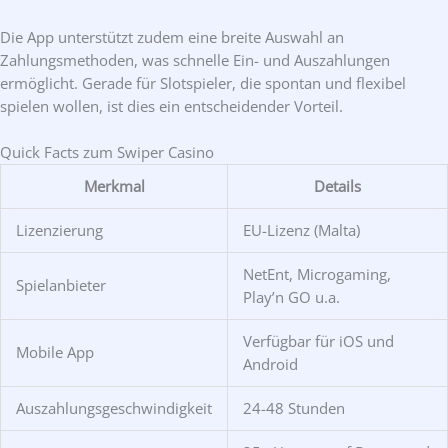
Die App unterstützt zudem eine breite Auswahl an
Zahlungsmethoden, was schnelle Ein- und Auszahlungen
ermöglicht. Gerade für Slotspieler, die spontan und flexibel
spielen wollen, ist dies ein entscheidender Vorteil.
Quick Facts zum Swiper Casino
Merkmal
Details
Lizenzierung
EU-Lizenz (Malta)
NetEnt, Microgaming,
Spielanbieter
Play’n GO u.a.
Verfügbar für iOS und
Mobile App
Android
Auszahlungsgeschwindigkeit
24-48 Stunden