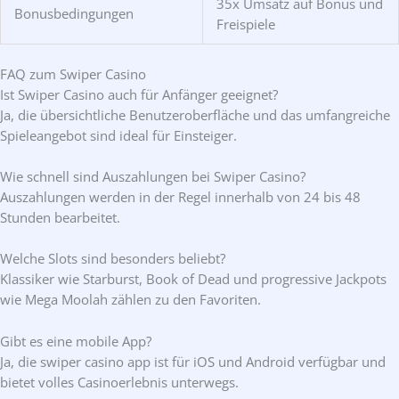
35x Umsatz auf Bonus und
Bonusbedingungen
Freispiele
FAQ zum Swiper Casino
Ist Swiper Casino auch für Anfänger geeignet?
Ja, die übersichtliche Benutzeroberfläche und das umfangreiche
Spieleangebot sind ideal für Einsteiger.
Wie schnell sind Auszahlungen bei Swiper Casino?
Auszahlungen werden in der Regel innerhalb von 24 bis 48
Stunden bearbeitet.
Welche Slots sind besonders beliebt?
Klassiker wie Starburst, Book of Dead und progressive Jackpots
wie Mega Moolah zählen zu den Favoriten.
Gibt es eine mobile App?
Ja, die swiper casino app ist für iOS und Android verfügbar und
bietet volles Casinoerlebnis unterwegs.