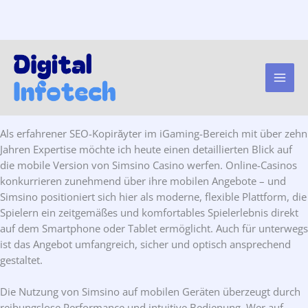
Was bietet die Simsino Casino
Skip
to
mobile Version für Spieler?
content
/
Uncategorized
Als erfahrener SEO-Kopirăyter im iGaming-Bereich mit über zehn
Jahren Expertise möchte ich heute einen detaillierten Blick auf
die mobile Version von Simsino Casino werfen. Online-Casinos
konkurrieren zunehmend über ihre mobilen Angebote – und
Simsino positioniert sich hier als moderne, flexible Plattform, die
Spielern ein zeitgemäßes und komfortables Spielerlebnis direkt
auf dem Smartphone oder Tablet ermöglicht. Auch für unterwegs
ist das Angebot umfangreich, sicher und optisch ansprechend
gestaltet.
Die Nutzung von Simsino auf mobilen Geräten überzeugt durch
reibungslose Performance und intuitive Bedienung. Wer auf