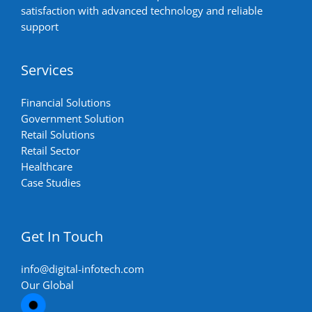
satisfaction with advanced technology and reliable
support
Services
Financial Solutions
Government Solution
Retail Solutions
Retail Sector
Healthcare
Case Studies
Get In Touch
info@digital-infotech.com
Our Global