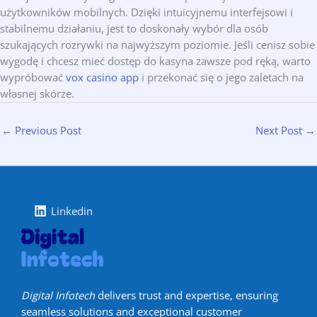
użytkowników mobilnych. Dzięki intuicyjnemu interfejsowi i
stabilnemu działaniu, jest to doskonały wybór dla osób
szukających rozrywki na najwyższym poziomie. Jeśli cenisz sobie
wygodę i chcesz mieć dostęp do kasyna zawsze pod ręką, warto
wypróbować
vox casino app
i przekonać się o jego zaletach na
własnej skórze.
←
Previous Post
Next Post
→
Linkedin
Digital Infotech
delivers trust and expertise, ensuring
seamless solutions and exceptional customer