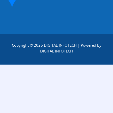
Copyright © 2026 DIGITAL INFOTECH | Powered by
DIGITAL INFOTECH