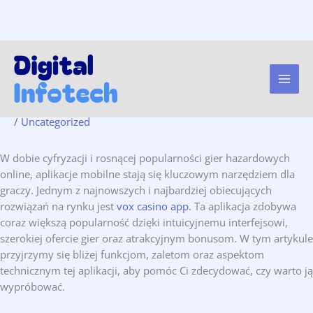
Vox Casino App – Kompleksowa
Skip
to
Recenzja i Przewodnik po
content
Aplikacji
/
Uncategorized
W dobie cyfryzacji i rosnącej popularności gier hazardowych
online, aplikacje mobilne stają się kluczowym narzędziem dla
graczy. Jednym z najnowszych i najbardziej obiecujących
rozwiązań na rynku jest
vox casino app
. Ta aplikacja zdobywa
coraz większą popularność dzięki intuicyjnemu interfejsowi,
szerokiej ofercie gier oraz atrakcyjnym bonusom. W tym artykule
przyjrzymy się bliżej funkcjom, zaletom oraz aspektom
technicznym tej aplikacji, aby pomóc Ci zdecydować, czy warto ją
wypróbować.