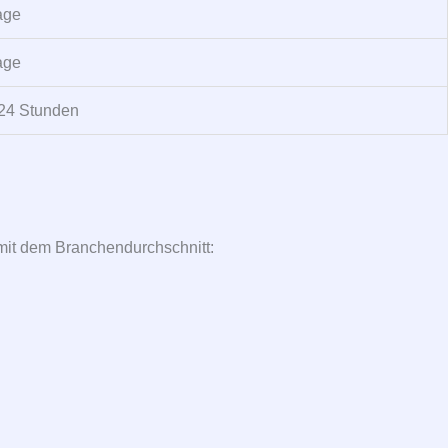
age
age
 24 Stunden
 mit dem Branchendurchschnitt: