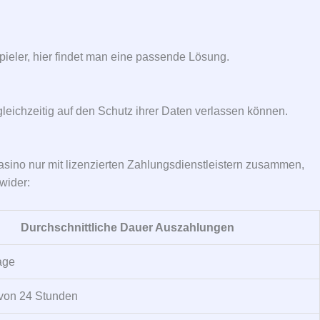
pieler, hier findet man eine passende Lösung.
leichzeitig auf den Schutz ihrer Daten verlassen können.
asino nur mit lizenzierten Zahlungsdienstleistern zusammen,
wider:
Durchschnittliche Dauer Auszahlungen
age
 von 24 Stunden