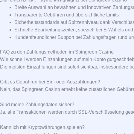
Breite Auswahl an bewährten und innovativen Zahlung
Transparente Gebühren und übersichtliche Limits
Sicherheitsstandards auf Spitzenniveau dank Verschlüs
Schnelle Bearbeitungszeiten, speziell bei E-Wallets u
Kundenfreundlicher Support bei Zahlungsfragen rund um
FAQ zu den Zahlungsmethoden im Spingreen Casino
Wie schnell werden Einzahlungen auf mein Konto gutgeschrie
Die meisten Einzahlungen sind sofort sichtbar, insbesondere 
Gibt es Gebühren bei Ein- oder Auszahlungen?
Nein, das Spingreen Casino erhebt keine zusätzlichen Gebühre
Sind meine Zahlungsdaten sicher?
Ja, alle Transaktionen werden durch SSL-Verschlüsselung gesc
Kann ich mit Kryptowährungen spielen?