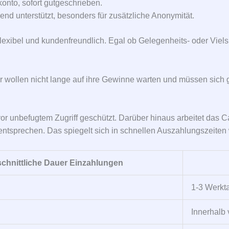
onto, sofort gutgeschrieben.
d unterstützt, besonders für zusätzliche Anonymität.
exibel und kundenfreundlich. Egal ob Gelegenheits- oder Viels
r wollen nicht lange auf ihre Gewinne warten und müssen sich g
r unbefugtem Zugriff geschützt. Darüber hinaus arbeitet das C
ntsprechen. Das spiegelt sich in schnellen Auszahlungszeiten 
chnittliche Dauer Einzahlungen
1-3 Werkt
Innerhalb