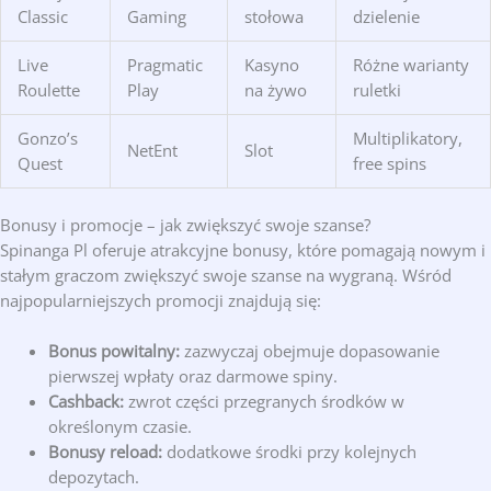
Classic
Gaming
stołowa
dzielenie
Live
Pragmatic
Kasyno
Różne warianty
Roulette
Play
na żywo
ruletki
Gonzo’s
Multiplikatory,
NetEnt
Slot
Quest
free spins
Bonusy i promocje – jak zwiększyć swoje szanse?
Spinanga Pl oferuje atrakcyjne bonusy, które pomagają nowym i
stałym graczom zwiększyć swoje szanse na wygraną. Wśród
najpopularniejszych promocji znajdują się:
Bonus powitalny:
zazwyczaj obejmuje dopasowanie
pierwszej wpłaty oraz darmowe spiny.
Cashback:
zwrot części przegranych środków w
określonym czasie.
Bonusy reload:
dodatkowe środki przy kolejnych
depozytach.