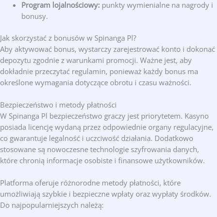
Program lojalnościowy:
punkty wymienialne na nagrody i
bonusy.
Jak skorzystać z bonusów w Spinanga Pl?
Aby aktywować bonus, wystarczy zarejestrować konto i dokonać
depozytu zgodnie z warunkami promocji. Ważne jest, aby
dokładnie przeczytać regulamin, ponieważ każdy bonus ma
określone wymagania dotyczące obrotu i czasu ważności.
Bezpieczeństwo i metody płatności
W Spinanga Pl bezpieczeństwo graczy jest priorytetem. Kasyno
posiada licencję wydaną przez odpowiednie organy regulacyjne,
co gwarantuje legalność i uczciwość działania. Dodatkowo
stosowane są nowoczesne technologie szyfrowania danych,
które chronią informacje osobiste i finansowe użytkowników.
Platforma oferuje różnorodne metody płatności, które
umożliwiają szybkie i bezpieczne wpłaty oraz wypłaty środków.
Do najpopularniejszych należą: