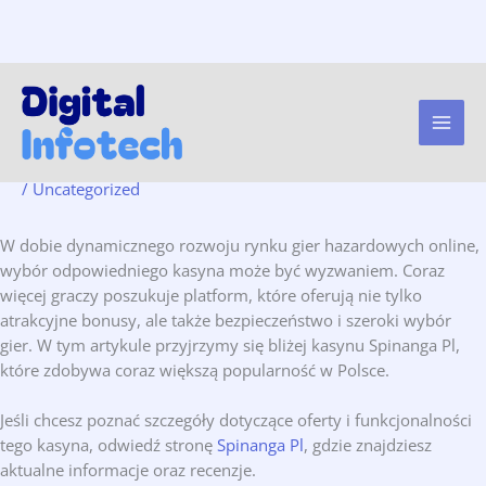
Spinanga Pl – Kompleksowy
Skip
to
Przegląd Popularnego Kasyna
content
Online
/
Uncategorized
W dobie dynamicznego rozwoju rynku gier hazardowych online,
wybór odpowiedniego kasyna może być wyzwaniem. Coraz
więcej graczy poszukuje platform, które oferują nie tylko
atrakcyjne bonusy, ale także bezpieczeństwo i szeroki wybór
gier. W tym artykule przyjrzymy się bliżej kasynu Spinanga Pl,
które zdobywa coraz większą popularność w Polsce.
Jeśli chcesz poznać szczegóły dotyczące oferty i funkcjonalności
tego kasyna, odwiedź stronę
Spinanga Pl
, gdzie znajdziesz
aktualne informacje oraz recenzje.