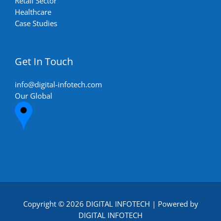
Retail Sector
Healthcare
Case Studies
Get In Touch
info@digital-infotech.com
Our Global
Copyright © 2026 DIGITAL INFOTECH | Powered by
DIGITAL INFOTECH