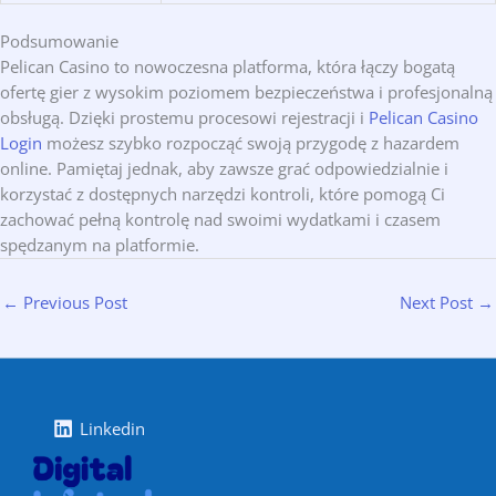
Podsumowanie
Pelican Casino to nowoczesna platforma, która łączy bogatą
ofertę gier z wysokim poziomem bezpieczeństwa i profesjonalną
obsługą. Dzięki prostemu procesowi rejestracji i
Pelican Casino
Login
możesz szybko rozpocząć swoją przygodę z hazardem
online. Pamiętaj jednak, aby zawsze grać odpowiedzialnie i
korzystać z dostępnych narzędzi kontroli, które pomogą Ci
zachować pełną kontrolę nad swoimi wydatkami i czasem
spędzanym na platformie.
←
Previous Post
Next Post
→
Linkedin