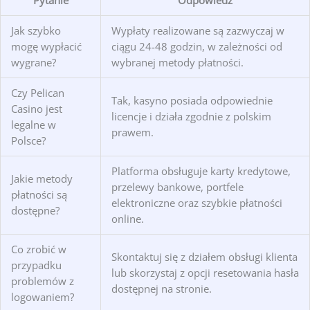
Jak szybko
Wypłaty realizowane są zazwyczaj w
mogę wypłacić
ciągu 24-48 godzin, w zależności od
wygrane?
wybranej metody płatności.
Czy Pelican
Tak, kasyno posiada odpowiednie
Casino jest
licencje i działa zgodnie z polskim
legalne w
prawem.
Polsce?
Platforma obsługuje karty kredytowe,
Jakie metody
przelewy bankowe, portfele
płatności są
elektroniczne oraz szybkie płatności
dostępne?
online.
Co zrobić w
Skontaktuj się z działem obsługi klienta
przypadku
lub skorzystaj z opcji resetowania hasła
problemów z
dostępnej na stronie.
logowaniem?