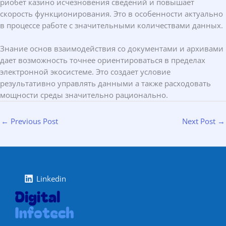
риобет казино исчезновения сведений и повышает
скорость функционирования. Это в особенности актуально
в процессе работе с значительными количествами данных.
Знание основ взаимодействия со документами и архивами
дает возможность точнее ориентироваться в пределах
электронной экосистеме. Это создает условие
результативно управлять данными а также расходовать
мощности среды значительно рационально.
←
Previous Post
Next Post
→
Linkedin