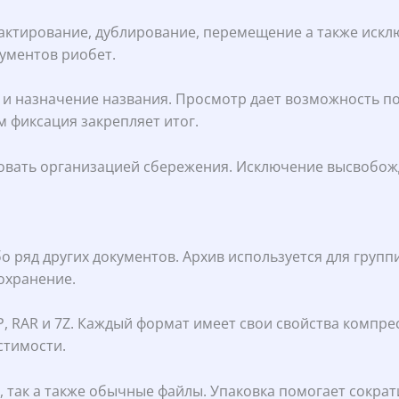
дактирование, дублирование, перемещение а также искл
ументов риобет.
и назначение названия. Просмотр дает возможность п
 фиксация закрепляет итог.
ть организацией сбережения. Исключение высвобождает
о ряд других документов. Архив используется для груп
охранение.
P, RAR и 7Z. Каждый формат имеет свои свойства компр
стимости.
 так а также обычные файлы. Упаковка помогает сокра