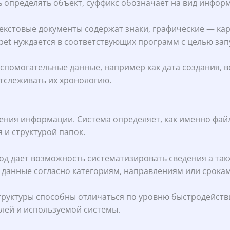
определять объект, суффикс обозначает на вид информа
Текстовые документы содержат знаки, графические — ка
bet нуждается в соответствующих программ с целью зап
помогательные данные, например как дата создания, ве
тслеживать их хронологию.
ния информации. Система определяет, как именно файл
и структурой папок.
ход дает возможность систематизировать сведения а та
 данные согласно категориям, направлениям или срокам
Структуры способны отличаться по уровню быстродейс
лей и используемой системы.