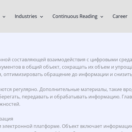
Industries
Continuous Reading
Career
ументами и архивами
чной составляющей взаимодействия с цифровыми среда
кументов в общий объект, сокращать их объем и упрощ
я, оптимизировать обращение до информации и снизить
яются регулярно. Дополнительные материалы, такие вр
сберегать, передавать и обрабатывать информацию. Гла
жностей.
изация
ри электронной платформе. Объект включает информаци