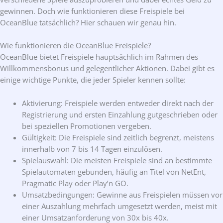
gewinnen. Doch wie funktionieren diese Freispiele bei
OceanBlue tatsächlich? Hier schauen wir genau hin.
Wie funktionieren die OceanBlue Freispiele?
OceanBlue bietet Freispiele hauptsächlich im Rahmen des
Willkommensbonus und gelegentlicher Aktionen. Dabei gibt es
einige wichtige Punkte, die jeder Spieler kennen sollte:
Aktivierung: Freispiele werden entweder direkt nach der
Registrierung und ersten Einzahlung gutgeschrieben oder
bei speziellen Promotionen vergeben.
Gültigkeit: Die Freispiele sind zeitlich begrenzt, meistens
innerhalb von 7 bis 14 Tagen einzulösen.
Spielauswahl: Die meisten Freispiele sind an bestimmte
Spielautomaten gebunden, häufig an Titel von NetEnt,
Pragmatic Play oder Play’n GO.
Umsatzbedingungen: Gewinne aus Freispielen müssen vor
einer Auszahlung mehrfach umgesetzt werden, meist mit
einer Umsatzanforderung von 30x bis 40x.