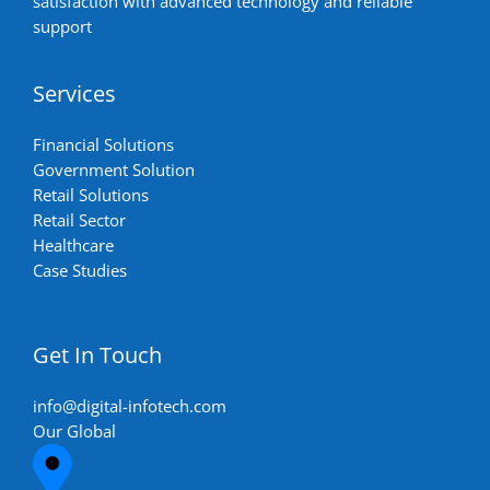
satisfaction with advanced technology and reliable
support
Services
Financial Solutions
Government Solution
Retail Solutions
Retail Sector
Healthcare
Case Studies
Get In Touch
info@digital-infotech.com
Our Global