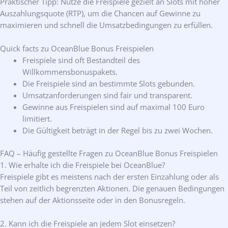
Praktischer Tipp: Nutze die Freispiele gezielt an Slots mit hoher
Auszahlungsquote (RTP), um die Chancen auf Gewinne zu
maximieren und schnell die Umsatzbedingungen zu erfüllen.
Quick facts zu OceanBlue Bonus Freispielen
Freispiele sind oft Bestandteil des
Willkommensbonuspakets.
Die Freispiele sind an bestimmte Slots gebunden.
Umsatzanforderungen sind fair und transparent.
Gewinne aus Freispielen sind auf maximal 100 Euro
limitiert.
Die Gültigkeit beträgt in der Regel bis zu zwei Wochen.
FAQ – Häufig gestellte Fragen zu OceanBlue Bonus Freispielen
1. Wie erhalte ich die Freispiele bei OceanBlue?
Freispiele gibt es meistens nach der ersten Einzahlung oder als
Teil von zeitlich begrenzten Aktionen. Die genauen Bedingungen
stehen auf der Aktionsseite oder in den Bonusregeln.
2. Kann ich die Freispiele an jedem Slot einsetzen?