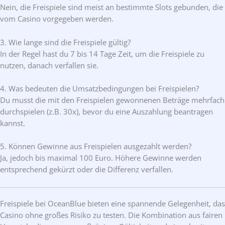
Nein, die Freispiele sind meist an bestimmte Slots gebunden, die
vom Casino vorgegeben werden.
3. Wie lange sind die Freispiele gültig?
In der Regel hast du 7 bis 14 Tage Zeit, um die Freispiele zu
nutzen, danach verfallen sie.
4. Was bedeuten die Umsatzbedingungen bei Freispielen?
Du musst die mit den Freispielen gewonnenen Beträge mehrfach
durchspielen (z.B. 30x), bevor du eine Auszahlung beantragen
kannst.
5. Können Gewinne aus Freispielen ausgezahlt werden?
Ja, jedoch bis maximal 100 Euro. Höhere Gewinne werden
entsprechend gekürzt oder die Differenz verfallen.
Freispiele bei OceanBlue bieten eine spannende Gelegenheit, das
Casino ohne großes Risiko zu testen. Die Kombination aus fairen