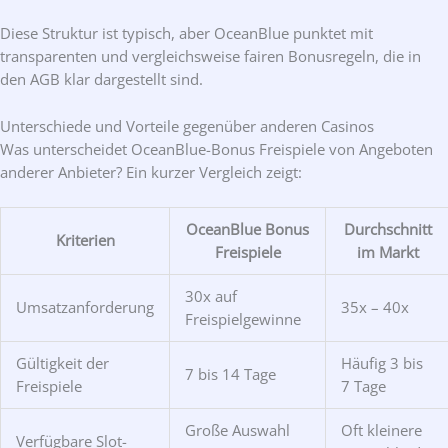
Diese Struktur ist typisch, aber OceanBlue punktet mit
transparenten und vergleichsweise fairen Bonusregeln, die in
den AGB klar dargestellt sind.
Unterschiede und Vorteile gegenüber anderen Casinos
Was unterscheidet OceanBlue-Bonus Freispiele von Angeboten
anderer Anbieter? Ein kurzer Vergleich zeigt:
OceanBlue Bonus
Durchschnitt
Kriterien
Freispiele
im Markt
30x auf
Umsatzanforderung
35x – 40x
Freispielgewinne
Gültigkeit der
Häufig 3 bis
7 bis 14 Tage
Freispiele
7 Tage
Große Auswahl
Oft kleinere
Verfügbare Slot-