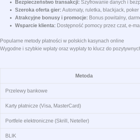
Bezpieczeństwo transakcji:
Szyfrowanie danych i bezp
Szeroka oferta gier:
Automaty, ruletka, blackjack, poker 
Atrakcyjne bonusy i promocje:
Bonus powitalny, darm
Wsparcie klienta:
Dostępność pomocy przez czat, e-mail
Popularne metody płatności w polskich kasynach online
Wygodne i szybkie wpłaty oraz wypłaty to klucz do pozytywnyc
Metoda
Przelewy bankowe
Karty płatnicze (Visa, MasterCard)
Portfele elektroniczne (Skrill, Neteller)
BLIK