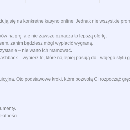
ują się na konkretne kasyno online. Jednak nie wszystkie pro
ów na grę, ale nie zawsze oznacza to lepszą ofertę.
usem, zanim będziesz mógł wypłacić wygraną.
ystanie – nie warto ich marnować.
hback – wybierz te, które najlepiej pasują do Twojego stylu g
uicyjna. Oto podstawowe kroki, które pozwolą Ci rozpocząć grę:
kumenty.
łatności.