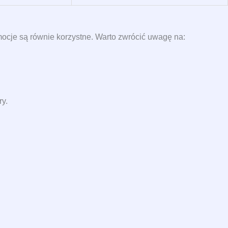
mocje są równie korzystne. Warto zwrócić uwagę na:
ry.