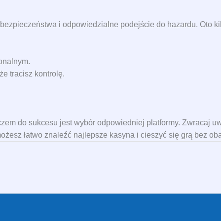
bezpieczeństwa i odpowiedzialne podejście do hazardu. Oto ki
jonalnym.
e tracisz kontrolę.
czem do sukcesu jest wybór odpowiedniej platformy. Zwracaj uw
możesz łatwo znaleźć najlepsze kasyna i cieszyć się grą bez ob