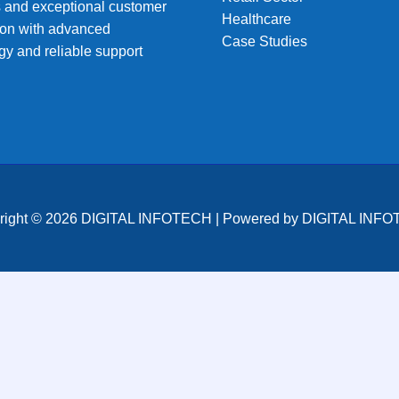
s and exceptional customer
Healthcare
tion with advanced
Case Studies
gy and reliable support
right © 2026 DIGITAL INFOTECH | Powered by DIGITAL INF