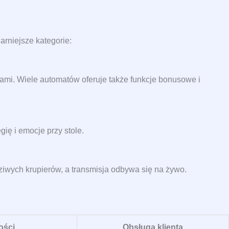
arniejsze kategorie:
tami. Wiele automatów oferuje także funkcje bonusowe i
gię i emocje przy stole.
iwych krupierów, a transmisja odbywa się na żywo.
ości
Obsługa klienta