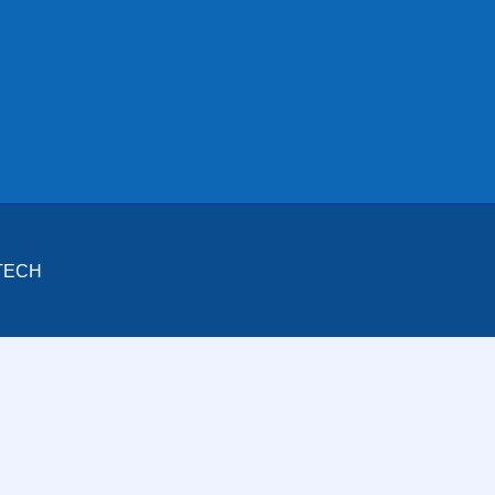
OTECH