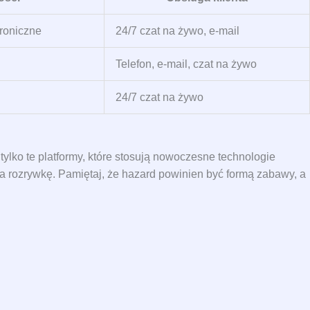
troniczne
24/7 czat na żywo, e-mail
Telefon, e-mail, czat na żywo
24/7 czat na żywo
lko te platformy, które stosują nowoczesne technologie
a rozrywkę. Pamiętaj, że hazard powinien być formą zabawy, a