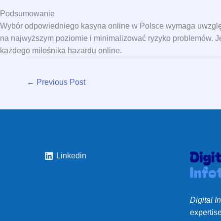
Podsumowanie
Wybór odpowiedniego kasyna online w Polsce wymaga uwzględnie
na najwyższym poziomie i minimalizować ryzyko problemów. J
każdego miłośnika hazardu online.
←
Previous Post
Linkedin
Digital I
expertis