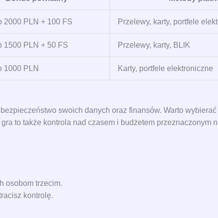
 2000 PLN + 100 FS
Przelewy, karty, portfele elek
 1500 PLN + 50 FS
Przelewy, karty, BLIK
o 1000 PLN
Karty, portfele elektroniczne
bezpieczeństwo swoich danych oraz finansów. Warto wybierać ty
 gra to także kontrola nad czasem i budżetem przeznaczonym n
h osobom trzecim.
racisz kontrolę.