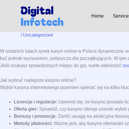
Skip
to
Home
Service
content
Najlepsze kasyna online w 
/
Uncategorized
W ostatnich latach rynek kasyn online w Polsce dynamicznie s
być jednak wyzwaniem, zwłaszcza dla początkujących. W tym ar
Jeśli szukasz sprawdzonych miejsc do gry, warto odwiedzić
sna
Jak wybrać najlepsze kasyno online?
Wybór kasyna internetowego powinien opierać się na kilku kluc
Licencja i regulacje:
Upewnij się, że kasyno posiada li
Oferta gier:
Sprawdź, czy kasyno oferuje szeroki wybór g
Bonusy i promocje:
Zwróć uwagę na atrakcyjne bonusy 
Metody płatności:
Ważne jest, aby kasyno oferowało szy