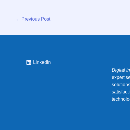
←
Previous Post
Linkedin
Digital I
expertis
solution
satisfac
technolo