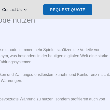
Contact Us
REQUEST QUOTE
ode nutzen
gsmethoden. Immer mehr Spieler schätzen die Vorteile von
nym, was besonders in der heutigen digitalen Welt eine starke
 Zahlungssystemen.
anken und Zahlungsdienstleistern zunehmend Konkurrenz macht.
en Währungen.
 bevorzugte Währung zu nutzen, sondern profitieren auch von