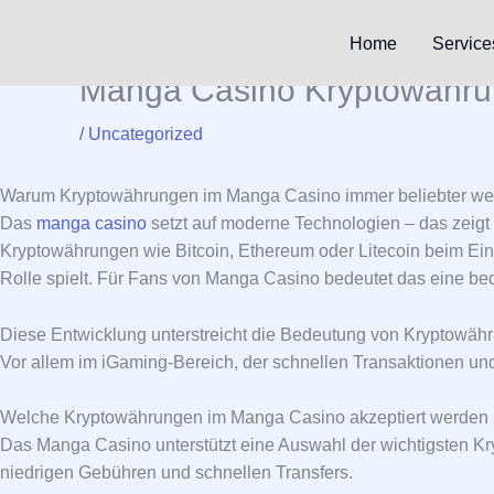
Skip
to
Home
Service
content
Manga Casino Kryptowähru
/
Uncategorized
Warum Kryptowährungen im Manga Casino immer beliebter we
Das
manga casino
setzt auf moderne Technologien – das zeigt
Kryptowährungen wie Bitcoin, Ethereum oder Litecoin beim Ein-
Rolle spielt. Für Fans von Manga Casino bedeutet das eine beq
Diese Entwicklung unterstreicht die Bedeutung von Kryptowäh
Vor allem im iGaming-Bereich, der schnellen Transaktionen und 
Welche Kryptowährungen im Manga Casino akzeptiert werden
Das Manga Casino unterstützt eine Auswahl der wichtigsten Kry
niedrigen Gebühren und schnellen Transfers.