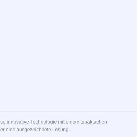
 innovative Technologie mit einem topaktuellen
hier eine ausgezeichnete Lösung.