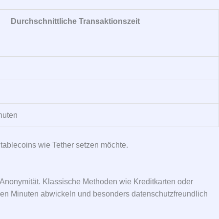
Durchschnittliche Transaktionszeit
nuten
e Stablecoins wie Tether setzen möchte.
Anonymität. Klassische Methoden wie Kreditkarten oder
en Minuten abwickeln und besonders datenschutzfreundlich