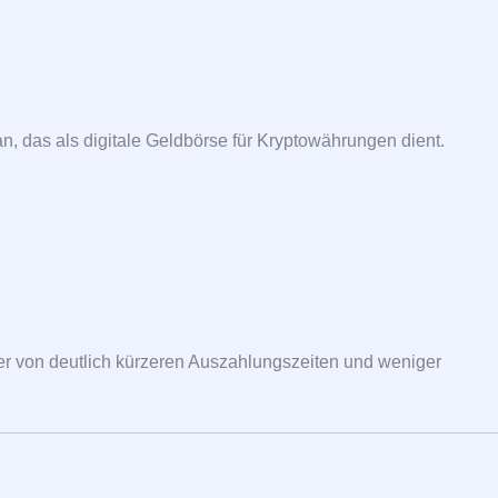
an, das als digitale Geldbörse für Kryptowährungen dient.
zer von deutlich kürzeren Auszahlungszeiten und weniger