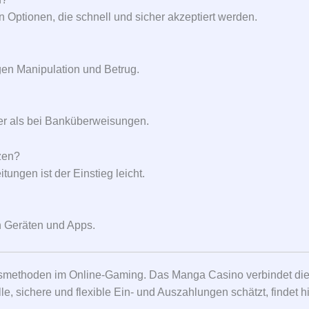
 Optionen, die schnell und sicher akzeptiert werden.
gen Manipulation und Betrug.
ler als bei Banküberweisungen.
zen?
ungen ist der Einstieg leicht.
n Geräten und Apps.
ethoden im Online-Gaming. Das Manga Casino verbindet diese
le, sichere und flexible Ein- und Auszahlungen schätzt, findet 