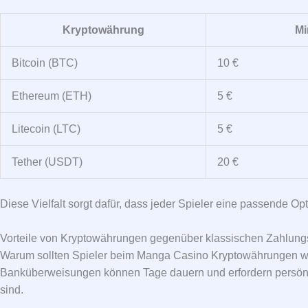
Kryptowährung
Mi
Bitcoin (BTC)
10 €
Ethereum (ETH)
5 €
Litecoin (LTC)
5 €
Tether (USDT)
20 €
Diese Vielfalt sorgt dafür, dass jeder Spieler eine passende Opt
Vorteile von Kryptowährungen gegenüber klassischen Zahlun
Warum sollten Spieler beim Manga Casino Kryptowährungen wähl
Banküberweisungen können Tage dauern und erfordern persön
sind.