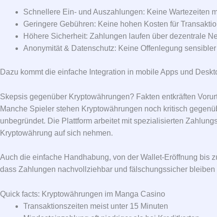
Schnellere Ein- und Auszahlungen: Keine Wartezeiten 
Geringere Gebühren: Keine hohen Kosten für Transakt
Höhere Sicherheit: Zahlungen laufen über dezentrale Ne
Anonymität & Datenschutz: Keine Offenlegung sensibler
Dazu kommt die einfache Integration in mobile Apps und Desktop
Skepsis gegenüber Kryptowährungen? Fakten entkräften Vorurt
Manche Spieler stehen Kryptowährungen noch kritisch gegenübe
unbegründet. Die Plattform arbeitet mit spezialisierten Zahl
Kryptowährung auf sich nehmen.
Auch die einfache Handhabung, von der Wallet-Eröffnung bis zur
dass Zahlungen nachvollziehbar und fälschungssicher bleiben
Quick facts: Kryptowährungen im Manga Casino
Transaktionszeiten meist unter 15 Minuten