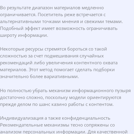
Во результате диапазон материалов медленно
ограничивается. Посетитель реже встречается с
альтернативными точками мнения и свежими темами.
Подобный эффект имеет возможность ограничивать
широту информации.
Некоторые ресурсы стремятся бороться со такой
сложностью за счет подмешивания случайных
рекомендаций либо увеличения контентного охвата
материалов. Этот метод помогает сделать подборки
значительно более вариативными.
Но полностью убрать механизм информационного пузыря
достаточно сложно, поскольку модели ориентируются
прежде делом по шанс казино работы с контентом.
Индивидуализация а также конфиденциальность
Рекомендательные механизмы тесно сопряжены со
анализом персональных информации. Для качественной