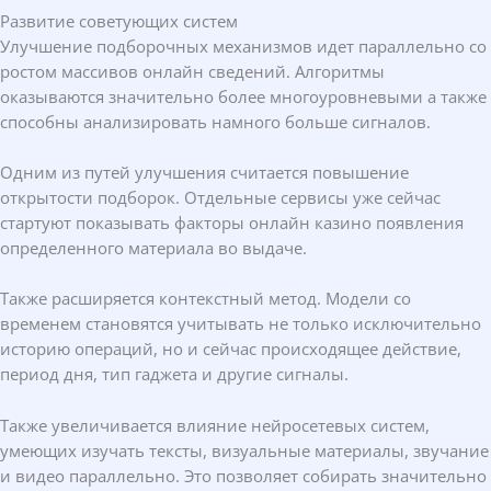
Развитие советующих систем
Улучшение подборочных механизмов идет параллельно со
ростом массивов онлайн сведений. Алгоритмы
оказываются значительно более многоуровневыми а также
способны анализировать намного больше сигналов.
Одним из путей улучшения считается повышение
открытости подборок. Отдельные сервисы уже сейчас
стартуют показывать факторы онлайн казино появления
определенного материала во выдаче.
Также расширяется контекстный метод. Модели со
временем становятся учитывать не только исключительно
историю операций, но и сейчас происходящее действие,
период дня, тип гаджета и другие сигналы.
Также увеличивается влияние нейросетевых систем,
умеющих изучать тексты, визуальные материалы, звучание
и видео параллельно. Это позволяет собирать значительно