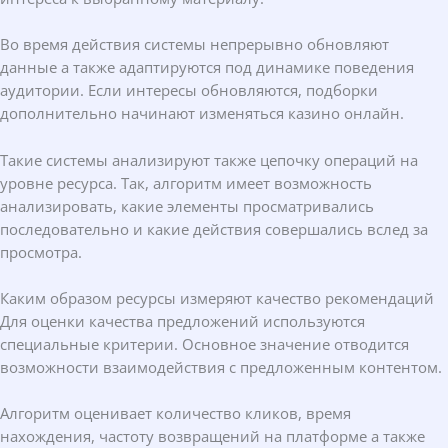
Во время действия системы непрерывно обновляют
данные а также адаптируются под динамике поведения
аудитории. Если интересы обновляются, подборки
дополнительно начинают изменяться казино онлайн.
Такие системы анализируют также цепочку операций на
уровне ресурса. Так, алгоритм имеет возможность
анализировать, какие элементы просматривались
последовательно и какие действия совершались вслед за
просмотра.
Каким образом ресурсы измеряют качество рекомендаций
Для оценки качества предложений используются
специальные критерии. Основное значение отводится
возможности взаимодействия с предложенным контентом.
Алгоритм оценивает количество кликов, время
нахождения, частоту возвращений на платформе а также