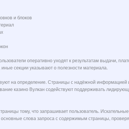
овков и блоков
териал
ах
окон
льзователи оперативно уходят к результатам выдачи, платф
 иные секции указывают о полезности материала.
твуют на определение. Страницы с надёжной информацией 
ование казино Вулкан содействуют поддерживать лидирующи
страницы тому, что запрашивает пользователь. Искательны
основные слова запроса с содержимым страницы, проверяя