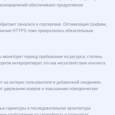
еренаправлений обеспечивают продуктивное
обретают пенальти в сортировке. Оптимизация графики,
динение HTTPS тоже превратилось обязательным
ы мониторят период пребывания на ресурсе, степень
оритм интерпретирует это как несоответствие контента
т на интерес пользователя в добавочной сведениях.
ует удержанию юзеров и повышению поведенческих
ые гарнитуры и последовательная архитектура
ное отображение на смартфонах и планшетах.