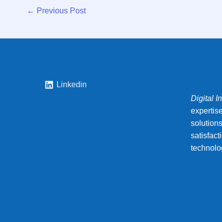
←
Previous Post
Linkedin
Digital I
expertis
solution
satisfac
technolo