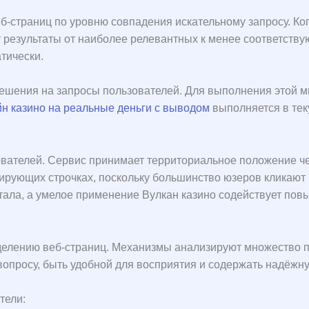
-страниц по уровню совпадения искательному запросу. Когд
 результаты от наиболее релевантных к менее соответству
тически.
ешения на запросы пользователей. Для выполнения этой м
н казино на реальные деньги с выводом
выполняется в тек
ователей. Сервис принимает территориальное положение че
ирующих строчках, поскольку большинство юзеров кликают 
тала, а умелое применение Вулкан казино содействует пов
делению веб-страниц. Механизмы анализируют множество п
вопросу, быть удобной для восприятия и содержать надёжн
тели: