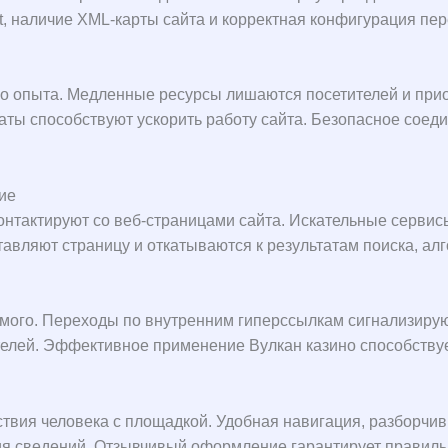
t, наличие XML-карты сайта и корректная конфигурация п
ого опыта. Медленные ресурсы лишаются посетителей и при
ты способствуют ускорить работу сайта. Безопасное сое
ие
онтактируют со веб-страницами сайта. Искательные сервис
авляют страницу и откатываются к результатам поиска, алг
имого. Переходы по внутренним гиперссылкам сигнализирую
телей. Эффективное применение Вулкан казино способств
вия человека с площадкой. Удобная навигация, разборчив
я сведений. Отзывчивый оформление гарантирует правиль