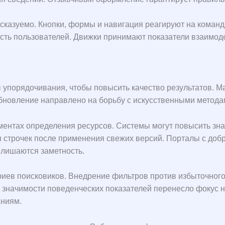
сказуемо. Кнопки, формы и навигация реагируют на коман
сть пользователей. Движки принимают показатели взаимоде
упорядочивания, чтобы повысить качество результатов. Ма
бновление направлено на борьбу с искусственными метода
ентах определения ресурсов. Системы могут повысить знач
я строчек после применения свежих версий. Порталы с до
 лишаются заметность.
ериев поисковиков. Внедрение фильтров против избыточно
е значимости поведенческих показателей перенесло фокус
аниям.