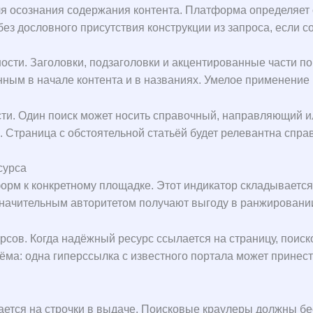
я осознания содержания контента. Платформа определяет 
без дословного присутствия конструкции из запроса, если
ости. Заголовки, подзаголовки и акцентированные части п
ым в начале контента и в названиях. Умелое применение 
ти. Один поиск может носить справочный, направляющий и
 Страница с обстоятельной статьёй будет релевантна справ
сурса
рм к конкретному площадке. Этот индикатор складывается 
 значительным авторитетом получают выгоду в ранжировани
рсов. Когда надёжный ресурс ссылается на страницу, поиск
ёма: одна гиперссылка с известного портала может принес
ается на строчки в выдаче. Поисковые краулеры должны б