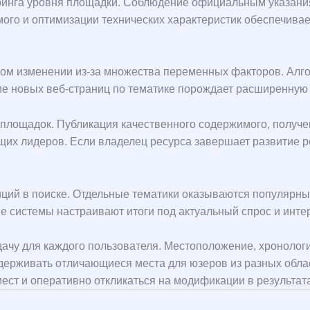
оринга уровня площадки. Соблюдение официальным указани
ого и оптимизации технических характеристик обеспечивае
нном изменении из-за множества переменных факторов. Ал
е новых веб-страниц по тематике порождает расширенную к
площадок. Публикация качественного содержимого, получе
их лидеров. Если владелец ресурса завершает развитие ре
иций в поиске. Отдельные тематики оказываются популярны
е системы настраивают итоги под актуальный спрос и инте
чу для каждого пользователя. Местоположение, хронологи
удерживать отличающиеся места для юзеров из разных обла
ст и оперативно откликаться на модификации в результата