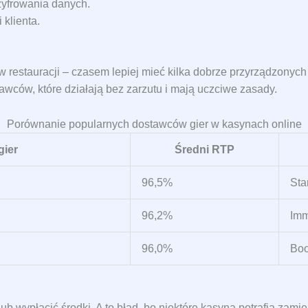
zyfrowania danych.
 klienta.
nu w restauracji – czasem lepiej mieć kilka dobrze przyrządzony
wców, które działają bez zarzutu i mają uczciwe zasady.
Porównanie popularnych dostawców gier w kasynach online
gier
Średni RTP
96,5%
Sta
96,2%
Imm
96,0%
Boo
ub wypłacić środki. A to błąd, bo niektóre kasyna potrafią zam