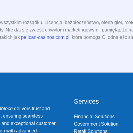
wszystkim rozsądku. Licencja, bezpieczeństwo, oferta gier, metod
y. Nie daj się zwieść chwytom marketingowym i pamiętaj, że ha
takich jak
pelican-casinos.com.pl
, które pomogą Ci odnaleźć si
Services
nfotech
delivers trust and
e, ensuring seamless
Financial Solutions
s and exceptional customer
Government Solution
tion with advanced
Retail Solutions