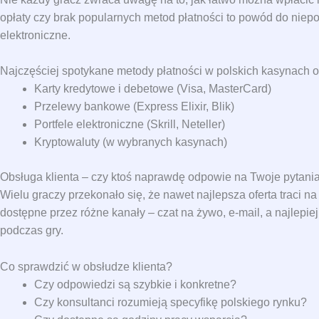
opłaty czy brak popularnych metod płatności to powód do niepok
elektroniczne.
Najczęściej spotykane metody płatności w polskich kasynach o
Karty kredytowe i debetowe (Visa, MasterCard)
Przelewy bankowe (Express Elixir, Blik)
Portfele elektroniczne (Skrill, Neteller)
Kryptowaluty (w wybranych kasynach)
Obsługa klienta – czy ktoś naprawdę odpowie na Twoje pytani
Wielu graczy przekonało się, że nawet najlepsza oferta traci
dostępne przez różne kanały – czat na żywo, e-mail, a najlepie
podczas gry.
Co sprawdzić w obsłudze klienta?
Czy odpowiedzi są szybkie i konkretne?
Czy konsultanci rozumieją specyfikę polskiego rynku?