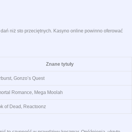
ch dań niż sto przeciętnych. Kasyno online powinno oferować
Znane tytuły
rburst, Gonzo’s Quest
ortal Romance, Mega Moolah
k of Dead, Reactoonz
ienić tę czynność w prawdziwy koszmar. Opóźnienia, ukryte