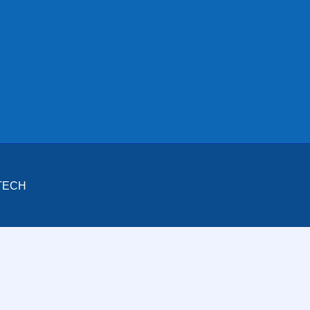
OTECH