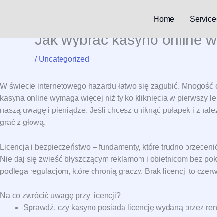
Skip
to
Home
Service
content
Jak wybrać kasyno online w
/
Uncategorized
W świecie internetowego hazardu łatwo się zagubić. Mnogość of
kasyna online wymaga więcej niż tylko kliknięcia w pierwszy l
naszą uwagę i pieniądze. Jeśli chcesz uniknąć pułapek i znale
grać z głową.
Licencja i bezpieczeństwo – fundamenty, które trudno przeceni
Nie daj się zwieść błyszczącym reklamom i obietnicom bez pokr
podlega regulacjom, które chronią graczy. Brak licencji to czer
Na co zwrócić uwagę przy licencji?
Sprawdź, czy kasyno posiada licencję wydaną przez re