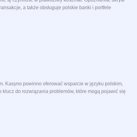
ansakcje, a także obsługuje polskie banki i portfele
tem. Kasyno powinno oferować wsparcie w języku polskim,
sto klucz do rozwiązania problemów, które mogą pojawić się