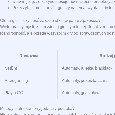
Upewnij się, że kasyno stosuje nowoczesne protokoły s
Przeczytaj opinie innych graczy na temat wypłat i obsługi
Oferta gier – czy ilość zawsze idzie w parze z jakością?
Wielu graczy myśli, że im więcej gier, tym lepiej. To jak z me
różnorodność, ale przede wszystkim gry od sprawdzonych dosta
Dostawca
Rodzaj 
NetEnt
Automaty, ruletka, blackjack
Microgaming
Automaty, poker, baccarat
Play’n GO
Automaty, gry stołowe
Metody płatności – wygoda czy pułapka?
Nie każdy gracz zwraca uwagę na to, jak łatwo można wpłacić l