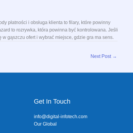
y płatności i obsługa klienta to filary, które powinny
zard to rozrywka, która powinna być kontrolowana. Jeśli
ę w gąszczu ofert i wybrać miejsce, gdzie gra ma sens.
Next Post
→
Get In Touch
info@digital-infotech.com
Our Global