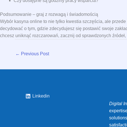
Czy dostępne są godziny pracy wsparcia?
Podsumowanie – graj z rozwagą i świadomością
Wybór kasyna online to nie tylko kwestia szczęścia, ale przede 
decydować o tym, gdzie zdecydujesz się postawić swoje zakład
chcesz uniknąć rozczarowań, zacznij od sprawdzonych źródeł, 
←
Previous Post
Linkedin
Digital I
expertis
solution
satisfac