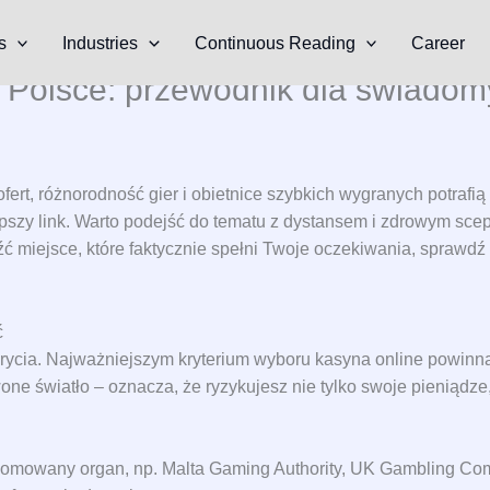
s
Industries
Continuous Reading
Career
 Polsce: przewodnik dla świadom
ert, różnorodność gier i obietnice szybkich wygranych potrafi
epszy link. Warto podejść do tematu z dystansem i zdrowym sce
źć miejsce, które faktycznie spełni Twoje oczekiwania, sprawdź
ć
ycia. Najważniejszym kryterium wyboru kasyna online powinna by
wone światło – oznacza, że ryzykujesz nie tylko swoje pieniądze
nomowany organ, np. Malta Gaming Authority, UK Gambling Comm