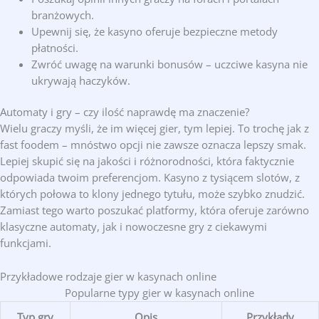
branżowych.
Upewnij się, że kasyno oferuje bezpieczne metody
płatności.
Zwróć uwagę na warunki bonusów – uczciwe kasyna nie
ukrywają haczyków.
Automaty i gry – czy ilość naprawdę ma znaczenie?
Wielu graczy myśli, że im więcej gier, tym lepiej. To trochę jak z
fast foodem – mnóstwo opcji nie zawsze oznacza lepszy smak.
Lepiej skupić się na jakości i różnorodności, która faktycznie
odpowiada twoim preferencjom. Kasyno z tysiącem slotów, z
których połowa to klony jednego tytułu, może szybko znudzić.
Zamiast tego warto poszukać platformy, która oferuje zarówno
klasyczne automaty, jak i nowoczesne gry z ciekawymi
funkcjami.
Przykładowe rodzaje gier w kasynach online
Popularne typy gier w kasynach online
Typ gry
Opis
Przykłady