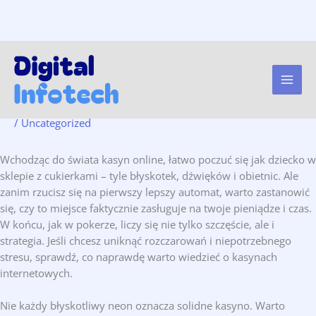
Jak wybrać kasyno online, które
Skip
to
nie zrujnuje twojego portfela
content
(ani nerwów)
/
Uncategorized
Wchodząc do świata kasyn online, łatwo poczuć się jak dziecko w
sklepie z cukierkami – tyle błyskotek, dźwięków i obietnic. Ale
zanim rzucisz się na pierwszy lepszy automat, warto zastanowić
się, czy to miejsce faktycznie zasługuje na twoje pieniądze i czas.
W końcu, jak w pokerze, liczy się nie tylko szczęście, ale i
strategia. Jeśli chcesz uniknąć rozczarowań i niepotrzebnego
stresu, sprawdź, co naprawdę warto wiedzieć o kasynach
internetowych.
Nie każdy błyskotliwy neon oznacza solidne kasyno. Warto