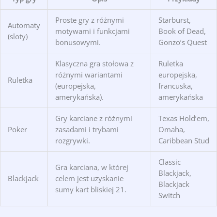
Proste gry z różnymi
Starburst,
Automaty
motywami i funkcjami
Book of Dead,
(sloty)
bonusowymi.
Gonzo’s Quest
Klasyczna gra stołowa z
Ruletka
różnymi wariantami
europejska,
Ruletka
(europejska,
francuska,
amerykańska).
amerykańska
Gry karciane z różnymi
Texas Hold’em,
Poker
zasadami i trybami
Omaha,
rozgrywki.
Caribbean Stud
Classic
Gra karciana, w której
Blackjack,
Blackjack
celem jest uzyskanie
Blackjack
sumy kart bliskiej 21.
Switch