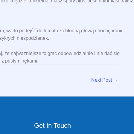
ko i będzie konkretna, masz spory plus. Jeśli natomiast trafisz
 warto podejść do tematu z chłodną głową i trochę ironii.
przykrych niespodzianek.
j, że najważniejsze to grać odpowiedzialnie i nie dać się
 z pustymi rękami.
Next Post
→
Get In Touch