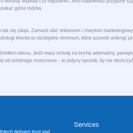
o bonusy, wypłaty czy regulamin. Jeśli odpowiedź przyjdzie szyb
zukać gdzie indziej.
 tak się zdaje. Zamiast ufać reklamom i chwytom marketingowym,
 i obsługi klienta to niezbędne minimum, które pozwoli uniknąć 
źródłem stresu. Jeśli masz ochotę na trochę adrenaliny, pamięta
nij od solidnego rozeznania – to jedyny sposób, by nie skończyć
Services
nfotech
delivers trust and