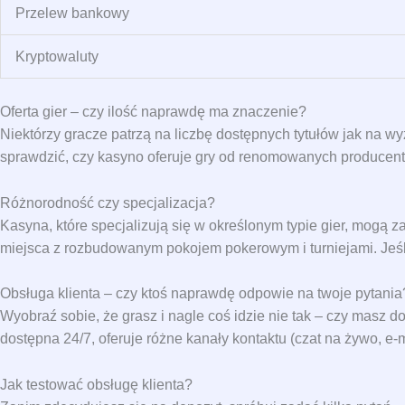
Przelew bankowy
Kryptowaluty
Oferta gier – czy ilość naprawdę ma znaczenie?
Niektórzy gracze patrzą na liczbę dostępnych tytułów jak na wy
sprawdzić, czy kasyno oferuje gry od renomowanych producentów
Różnorodność czy specjalizacja?
Kasyna, które specjalizują się w określonym typie gier, mogą z
miejsca z rozbudowanym pokojem pokerowym i turniejami. Jeśli
Obsługa klienta – czy ktoś naprawdę odpowie na twoje pytania
Wyobraź sobie, że grasz i nagle coś idzie nie tak – czy masz d
dostępna 24/7, oferuje różne kanały kontaktu (czat na żywo, e-m
Jak testować obsługę klienta?