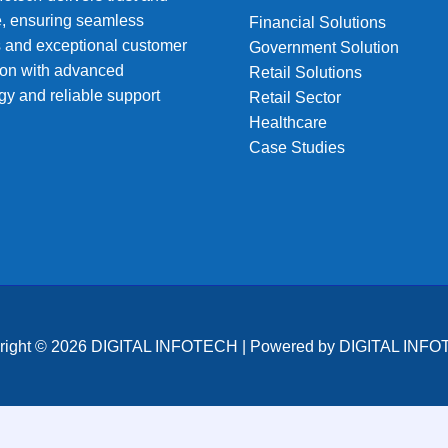
e, ensuring seamless
Financial Solutions
s and exceptional customer
Government Solution
tion with advanced
Retail Solutions
gy and reliable support
Retail Sector
Healthcare
Case Studies
right © 2026 DIGITAL INFOTECH | Powered by DIGITAL INF