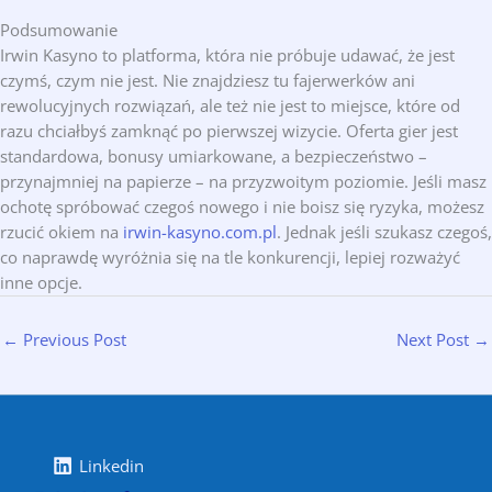
Podsumowanie
Irwin Kasyno to platforma, która nie próbuje udawać, że jest
czymś, czym nie jest. Nie znajdziesz tu fajerwerków ani
rewolucyjnych rozwiązań, ale też nie jest to miejsce, które od
razu chciałbyś zamknąć po pierwszej wizycie. Oferta gier jest
standardowa, bonusy umiarkowane, a bezpieczeństwo –
przynajmniej na papierze – na przyzwoitym poziomie. Jeśli masz
ochotę spróbować czegoś nowego i nie boisz się ryzyka, możesz
rzucić okiem na
irwin-kasyno.com.pl
. Jednak jeśli szukasz czegoś,
co naprawdę wyróżnia się na tle konkurencji, lepiej rozważyć
inne opcje.
←
Previous Post
Next Post
→
Linkedin