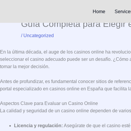
Skip
to
Home
Service
content
Guía Completa para Elegir 
/
Uncategorized
En la última década, el auge de los casinos online ha revolucio
seleccionar el casino adecuado puede ser un desafío. ¿Cómo as
tomar la mejor decisión.
Antes de profundizar, es fundamental conocer sitios de refere
portal especializado en casinos online en España que facilita l
Aspectos Clave para Evaluar un Casino Online
La calidad y seguridad de un casino online dependen de varios 
Licencia y regulación:
Asegúrate de que el casino esté 