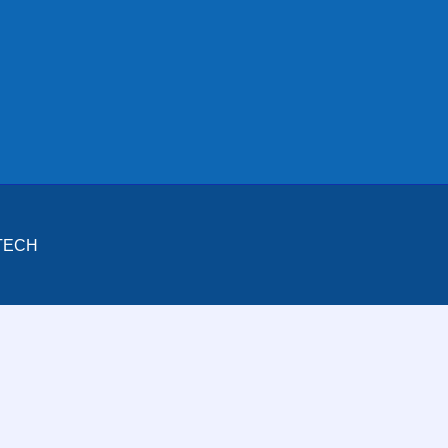
OTECH