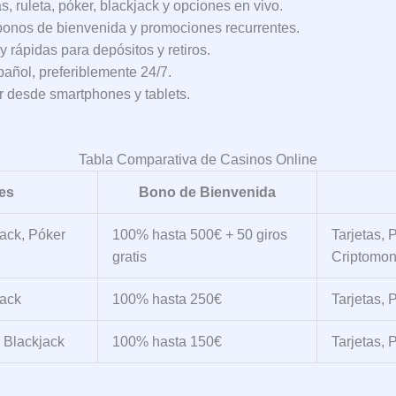
, ruleta, póker, blackjack y opciones en vivo.
bonos de bienvenida y promociones recurrentes.
 rápidas para depósitos y retiros.
pañol, preferiblemente 24/7.
r desde smartphones y tablets.
Tabla Comparativa de Casinos Online
es
Bono de Bienvenida
ack, Póker
100% hasta 500€ + 50 giros
Tarjetas, 
gratis
Criptomo
jack
100% hasta 250€
Tarjetas, 
 Blackjack
100% hasta 150€
Tarjetas, 