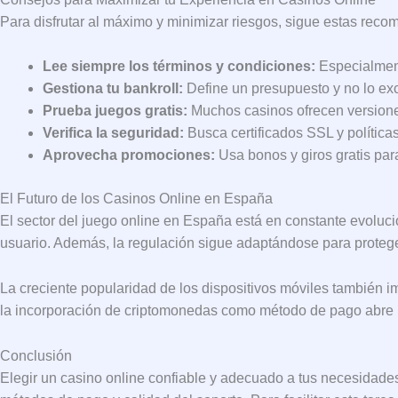
Para disfrutar al máximo y minimizar riesgos, sigue estas rec
Lee siempre los términos y condiciones:
Especialment
Gestiona tu bankroll:
Define un presupuesto y no lo ex
Prueba juegos gratis:
Muchos casinos ofrecen versiones
Verifica la seguridad:
Busca certificados SSL y políticas
Aprovecha promociones:
Usa bonos y giros gratis par
El Futuro de los Casinos Online en España
El sector del juego online en España está en constante evolució
usuario. Además, la regulación sigue adaptándose para protege
La creciente popularidad de los dispositivos móviles también im
la incorporación de criptomonedas como método de pago abre n
Conclusión
Elegir un casino online confiable y adecuado a tus necesidades