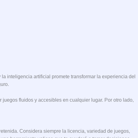
 inteligencia artificial promete transformar la experiencia del
uro.
juegos fluidos y accesibles en cualquier lugar. Por otro lado,
etenida. Considera siempre la licencia, variedad de juegos,