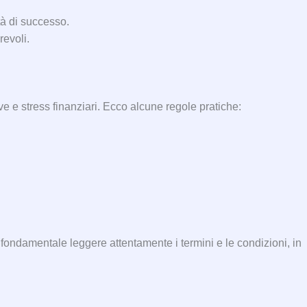
tà di successo.
revoli.
ve e stress finanziari. Ecco alcune regole pratiche:
fondamentale leggere attentamente i termini e le condizioni, in