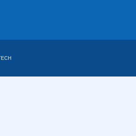
OTECH