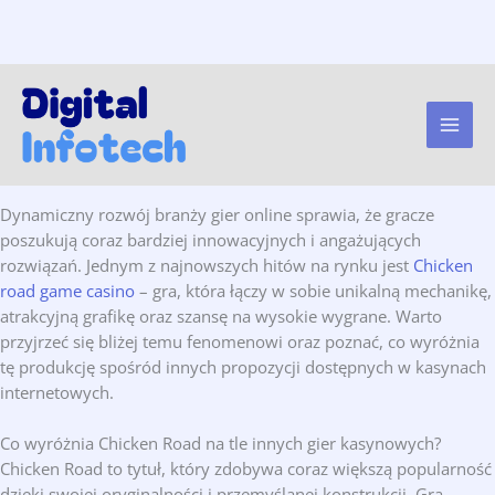
Chicken Road: Nowa Era Gier
Skip
to
Kasynowych Online
content
/
Uncategorized
Dynamiczny rozwój branży gier online sprawia, że gracze
poszukują coraz bardziej innowacyjnych i angażujących
rozwiązań. Jednym z najnowszych hitów na rynku jest
Chicken
road game casino
– gra, która łączy w sobie unikalną mechanikę,
atrakcyjną grafikę oraz szansę na wysokie wygrane. Warto
przyjrzeć się bliżej temu fenomenowi oraz poznać, co wyróżnia
tę produkcję spośród innych propozycji dostępnych w kasynach
internetowych.
Co wyróżnia Chicken Road na tle innych gier kasynowych?
Chicken Road to tytuł, który zdobywa coraz większą popularność
dzięki swojej oryginalności i przemyślanej konstrukcji. Gra