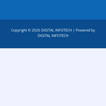
Copyright © 2026 DIGITAL INFOTECH | Powered by
DIGITAL INFOTECH