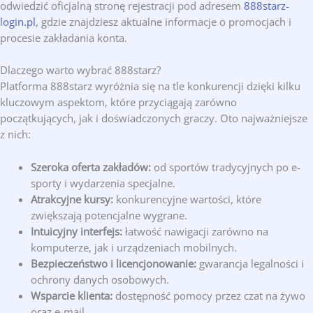
odwiedzić oficjalną stronę rejestracji pod adresem
888starz-
login.pl
, gdzie znajdziesz aktualne informacje o promocjach i
procesie zakładania konta.
Dlaczego warto wybrać 888starz?
Platforma 888starz wyróżnia się na tle konkurencji dzięki kilku
kluczowym aspektom, które przyciągają zarówno
początkujących, jak i doświadczonych graczy. Oto najważniejsze
z nich:
Szeroka oferta zakładów:
od sportów tradycyjnych po e-
sporty i wydarzenia specjalne.
Atrakcyjne kursy:
konkurencyjne wartości, które
zwiększają potencjalne wygrane.
Intuicyjny interfejs:
łatwość nawigacji zarówno na
komputerze, jak i urządzeniach mobilnych.
Bezpieczeństwo i licencjonowanie:
gwarancja legalności i
ochrony danych osobowych.
Wsparcie klienta:
dostępność pomocy przez czat na żywo
oraz e-mail.