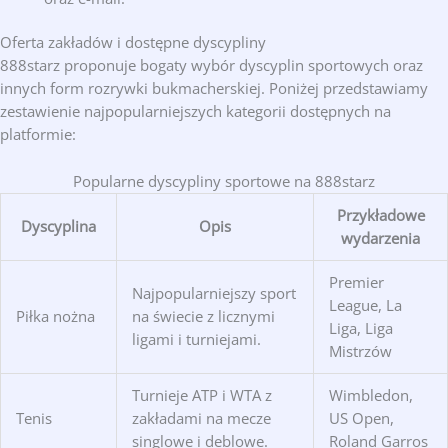
Oferta zakładów i dostępne dyscypliny
888starz proponuje bogaty wybór dyscyplin sportowych oraz
innych form rozrywki bukmacherskiej. Poniżej przedstawiamy
zestawienie najpopularniejszych kategorii dostępnych na
platformie:
Popularne dyscypliny sportowe na 888starz
Przykładowe
Dyscyplina
Opis
wydarzenia
Premier
Najpopularniejszy sport
League, La
Piłka nożna
na świecie z licznymi
Liga, Liga
ligami i turniejami.
Mistrzów
Turnieje ATP i WTA z
Wimbledon,
Tenis
zakładami na mecze
US Open,
singlowe i deblowe.
Roland Garros