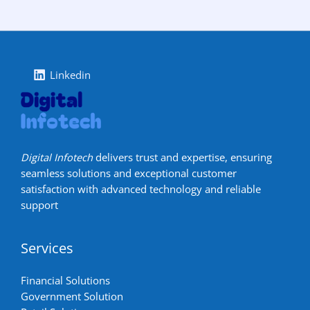
Linkedin
Digital Infotech
delivers trust and expertise, ensuring
seamless solutions and exceptional customer
satisfaction with advanced technology and reliable
support
Services
Financial Solutions
Government Solution