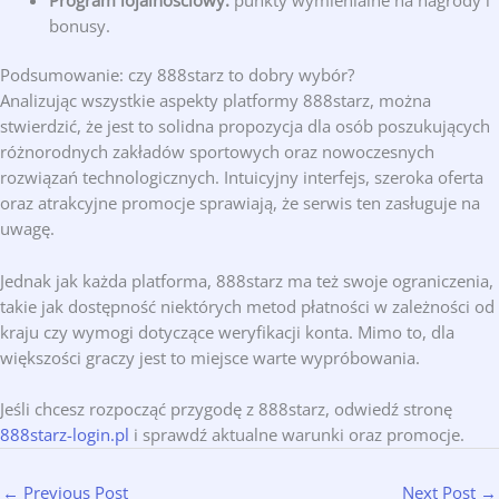
bonusy.
Podsumowanie: czy 888starz to dobry wybór?
Analizując wszystkie aspekty platformy 888starz, można
stwierdzić, że jest to solidna propozycja dla osób poszukujących
różnorodnych zakładów sportowych oraz nowoczesnych
rozwiązań technologicznych. Intuicyjny interfejs, szeroka oferta
oraz atrakcyjne promocje sprawiają, że serwis ten zasługuje na
uwagę.
Jednak jak każda platforma, 888starz ma też swoje ograniczenia,
takie jak dostępność niektórych metod płatności w zależności od
kraju czy wymogi dotyczące weryfikacji konta. Mimo to, dla
większości graczy jest to miejsce warte wypróbowania.
Jeśli chcesz rozpocząć przygodę z 888starz, odwiedź stronę
888starz-login.pl
i sprawdź aktualne warunki oraz promocje.
←
Previous Post
Next Post
→